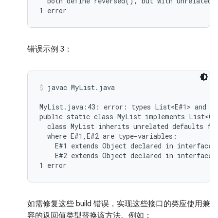
  both define reversed(), but with unrelated r
错误示例 3：
javac MyList.java
MyList.java:43: error: types List<E#1> and My
public static class MyList implements List<Ob
  class MyList inherits unrelated defaults for
  where E#1,E#2 are type-variables:

    E#1 extends Object declared in interface L
    E#2 extends Object declared in interface M
如需修复这些 build 错误，实现这些接口的类应使用兼
容的返回值类型替换该方法。例如：