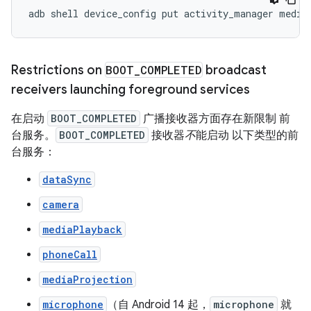
adb
shell
device_config
put
activity_manager
media
Restrictions on
BOOT
_
COMPLETED
broadcast
receivers launching foreground services
在启动
BOOT_COMPLETED
广播接收器方面存在新限制 前
台服务。
BOOT_COMPLETED
接收器
不
能启动 以下类型的前
台服务：
dataSync
camera
mediaPlayback
phoneCall
mediaProjection
microphone
（自 Android 14 起，
microphone
就