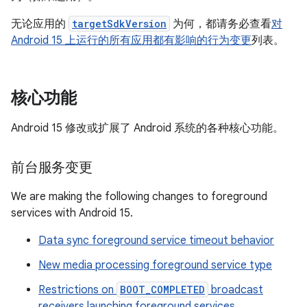
无论应用的
targetSdkVersion
为何，都请务必查看
对
Android 15 上运行的所有应用都有影响的行为变更
列表。
核心功能
Android 15 修改或扩展了 Android 系统的各种核心功能。
前台服务变更
We are making the following changes to foreground
services with Android 15.
Data sync foreground service timeout behavior
New media processing foreground service type
Restrictions on
BOOT_COMPLETED
broadcast
receivers launching foreground services