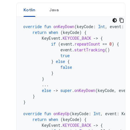
Kotlin
Java
override
fun
onKeyDown
(
keyCode
:
Int
,
event
:
K
return
when
(
keyCode
)
{
KeyEvent
.
KEYCODE_BACK
-
>
{
if
(
event
.
repeatCount
==
0
)
{
event
.
startTracking
()
true
}
else
{
false
}
}
...
else
-
>
super
.
onKeyDown
(
keyCode
,
even
}
}
override
fun
onKeyUp
(
keyCode
:
Int
,
event
:
Key
return
when
(
keyCode
)
{
KeyEvent
.
KEYCODE_BACK
-
>
{