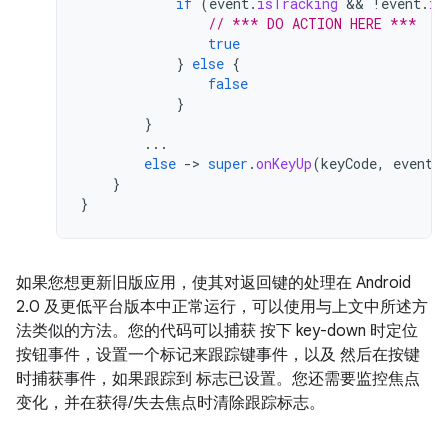
if
(
event
.
isTracking
 && 
!
event
.
is
// *** DO ACTION HERE ***
true
}
else
{
false
}
}
...
else
-
>
super
.
onKeyUp
(
keyCode
,
event
)
}
}
如果您想更新旧版应用，使其对返回键的处理在 Android
2.0 及更低平台版本中正常运行，可以使用与上文中所述方
法类似的方法。您的代码可以捕获 按下 key-down 时定位
按钮事件，设置一个标记来跟踪键事件，以及 然后在按键
时捕获事件，如果跟踪到 标志已设置。您还需要监控焦点
变化，并在获得/失去焦点时清除跟踪标志。