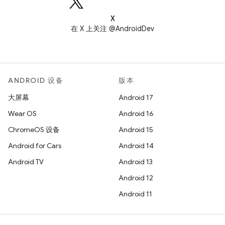
X
在 X 上关注 @AndroidDev
ANDROID 设备
版本
大屏幕
Android 17
Wear OS
Android 16
ChromeOS 设备
Android 15
Android for Cars
Android 14
Android TV
Android 13
Android 12
Android 11