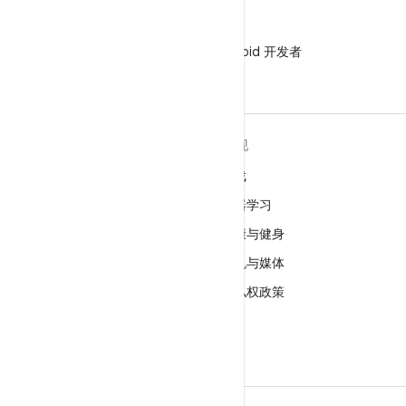
微信
在微信中关注 Android 开发者
关于 ANDROID
发现
Android
游戏
适用于企业的 Android
机器学习
安全
健康与健身
源代码
相机与媒体
新闻
隐私权政策
博客
5G
播客