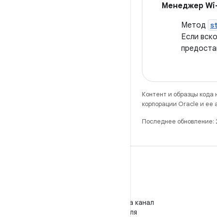
Менеджер Wi-
Метод
s
Если вск
предоста
Контент и образцы кода
корпорации Oracle и ее
Последнее обновление:
WeChat
Подпишитесь на канал
"Android для