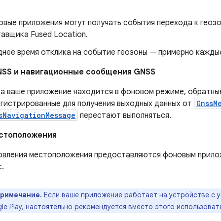
вые приложения могут получать события перехода к геозо
авщика Fused Location.
нее время отклика на событие геозоны — примерно каждые
NSS и навигационные сообщения GNSS
а ваше приложение находится в фоновом режиме, обратны
гистрированные для получения выходных данных от
GnssM
sNavigationMessage
перестают выполняться.
стоположения
овления местоположения предоставляются фоновым прилож
с.
римечание.
Если ваше приложение работает на устройстве с 
le Play, настоятельно рекомендуется вместо этого использоват