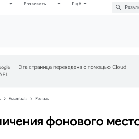
Развивать
Ещё
Эта страница переведена с помощью
Cloud
 API
.
s
Essentials
Релизы
ичения фонового мест