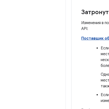
Затронут
Изменения в п
API:
Поставщик об
Если
мест
неск
боле
Одна
мест
такж
Если
изме