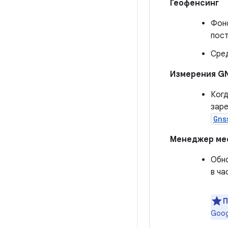
Геофенсинг
Фоно
пост
Сред
Измерения G
Когд
заре
Gns
Менеджер ме
Обн
в ча
П
Goog