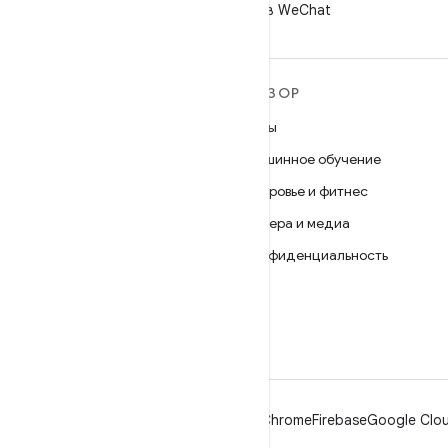
разработчиков" в WeChat
ПОДРОБНЕЕ ОБ ОС
ОБЗОР
ANDROID
Игры
Android
Машинное обучение
Android for Enterprise
Здоровье и фитнес
Безопасность
Камера и медиа
Исходный код
Конфиденциальность
Новости
5G
Блог
Подкасты
Android
Chrome
Firebase
Google Clou