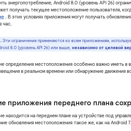
ть энергопотребление, Android 8.0 (уровень API 26) огран
жет получать текущее местоположение пользователя, ког
ме
. В этих условиях приложения могут получать обновлен
в час.
.
Эти ограничения применяются ко всем приложениям, использу
roid 8.0 (уровень API 26) или выше,
независимо от целевой ве
ие определения местоположения особенно важно иметь в в
овещения в реальном времени или обнаружение движения в
е приложения переднего плана сох
е находится на переднем плане на устройстве под управле
ение обновления местоположения такое же, как на Android 7.1