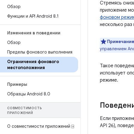
Стремясь снизи
Обзор
приложение мо
Функции и API Android 8
.
1
фоновом режи
несколько раз 
Изменения в поведении
Примечание
Обзор
управлением And
Пределы фонового выполнения
Ограничения фонового
Такое поведен
местоположения
использует оп
режиме.
Примеры
Образцы Android 8
.
0
Поведени
СОВМЕСТИМОСТЬ
ПРИЛОЖЕНИЙ
Если приложени
API 26), повед
О совместимости приложений ⍈