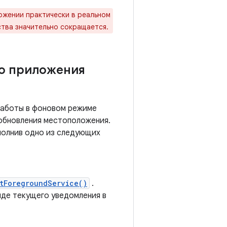
ожении практически в реальном
ства значительно сокращается.
о приложения
 работы в фоновом режиме
обновления местоположения.
полнив одно из следующих
rtForegroundService()
.
иде текущего уведомления в