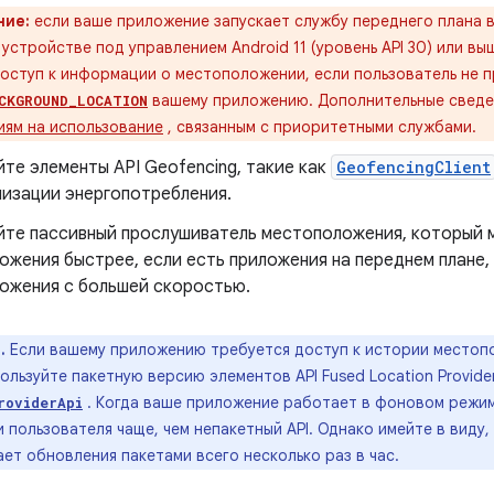
ние:
если ваше приложение запускает службу переднего плана 
 устройстве под управлением Android 11 (уровень API 30) или в
доступ к информации о местоположении, если пользователь не
вашему приложению. Дополнительные сведен
CKGROUND_LOCATION
иям на использование
, связанным с приоритетными службами.
те элементы API Geofencing, такие как
GeofencingClient
мизации энергопотребления.
йте пассивный прослушиватель местоположения, который 
ожения быстрее, если есть приложения на переднем плане
ожения с большей скоростью.
.
Если вашему приложению требуется доступ к истории местоп
ользуйте пакетную версию элементов API Fused Location Provid
. Когда ваше приложение работает в фоновом режиме
roviderApi
пользователя чаще, чем непакетный API. Однако имейте в виду,
ет обновления пакетами всего несколько раз в час.