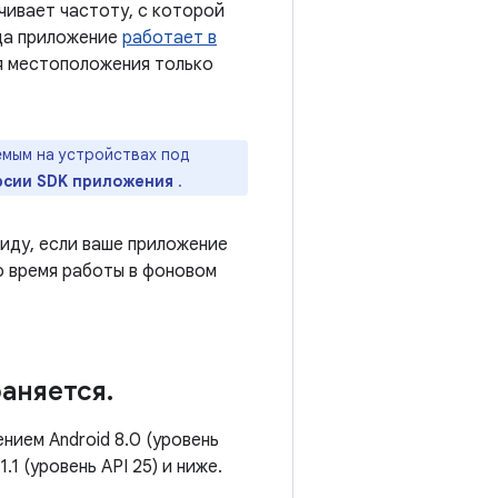
ичивает частоту, с которой
да приложение
работает в
ия местоположения только
емым на устройствах под
рсии SDK приложения
.
иду, если ваше приложение
о время работы в фоновом
раняется
.
нием Android 8.0 (уровень
.1 (уровень API 25) и ниже.