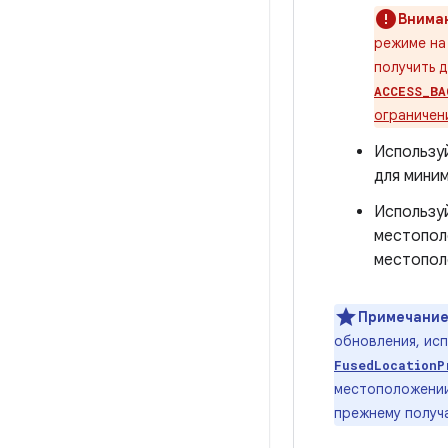
Внима
режиме на
получить 
ACCESS_BA
ограничен
Используй
для мини
Использу
местопол
местопол
Примечание
обновления, исп
FusedLocationP
местоположении 
прежнему получа