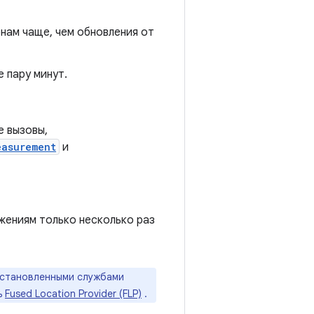
нам чаще, чем обновления от
 пару минут.
е вызовы,
easurement
и
ениям только несколько раз
установленными службами
ь
Fused Location Provider (FLP)
.