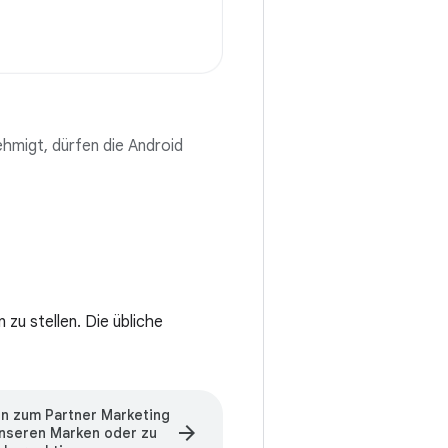
ehmigt, dürfen die Android
zu stellen. Die übliche
en zum Partner Marketing
arrow_forward
unseren Marken oder zu