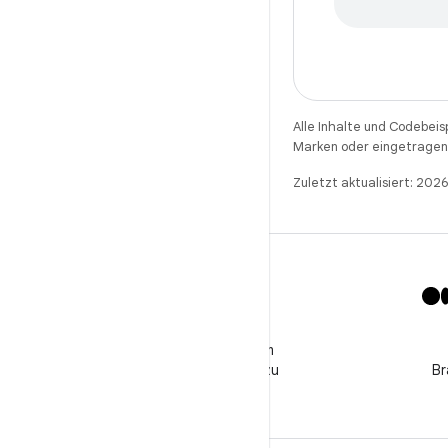
Alle Inhalte und Codebeis
Marken oder eingetragene
Zuletzt aktualisiert: 20
X
Folge @GooglePlayBiz, um
Neuigkeiten und Support zu
Br
erhalten