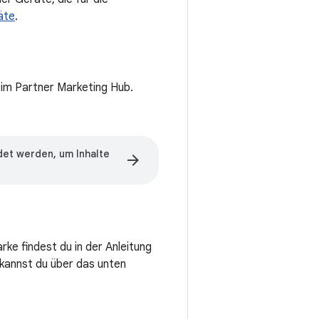
äte
.
 im Partner Marketing Hub.
et werden, um Inhalte
arrow_forward
e findest du in der Anleitung
kannst du über das unten