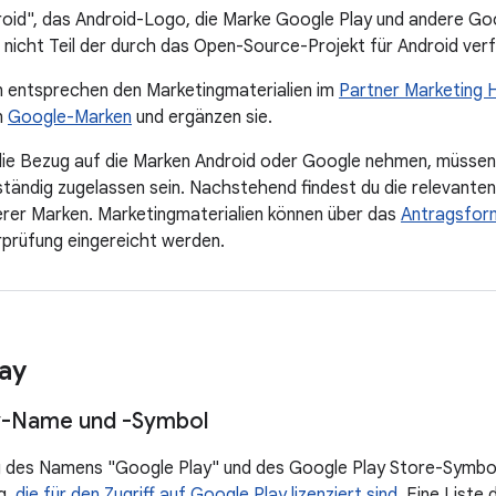
oid", das Android-Logo, die Marke Google Play und andere Go
nicht Teil der durch das Open-Source-Projekt für Android verf
en entsprechen den Marketingmaterialien im
Partner Marketing 
n
Google-Marken
und ergänzen sie.
, die Bezug auf die Marken Android oder Google nehmen, müss
ständig zugelassen sein. Nachstehend findest du die relevanten 
erer Marken. Marketingmaterialien können über das
Antragsform
prüfung eingereicht werden.
ay
y-Name und -Symbol
des Namens "Google Play" und des Google Play Store-Symbols 
g,
die für den Zugriff auf Google Play lizenziert sind
. Eine Liste 