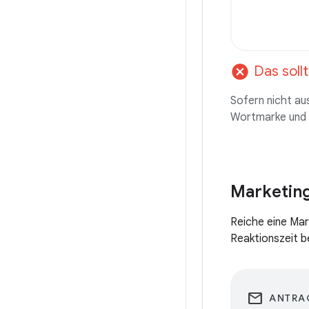
cancel
Das sollt
Sofern nicht au
Wortmarke und d
Marketin
Reiche eine Mar
Reaktionszeit 
email
ANTRA