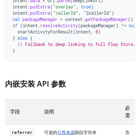
intent
.
data
=
Uri
.
parse
(
deepLinkUrl
)
intent
.
putExtra
(
"overlay"
,
true
)
intent
.
putExtra
(
"callerId"
,
"
$
callerId
"
)
val
packageManager
=
context
.
getPackageManager
()
if
(
intent
.
resolveActivity
(
packageManager
)
!=
null
startActivityForResult
(
intent
,
0
)
}
else
{
// Fallback to deep linking to full Play Store.
}
内嵌安装 API 参数
必
字段
说明
需
referrer
可选的
引荐来源
跟踪字符串
否