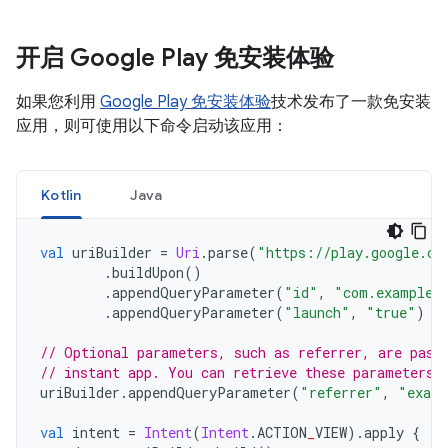
开启 Google Play 免安装体验
如果您利用
Google Play 免安装体验
技术发布了一款免安装
应用，则可使用以下命令启动该应用：
Kotlin
Java
val
 uriBuilder 
=
Uri
.
parse
(
"https://play.google.co
.
buildUpon
()
.
appendQueryParameter
(
"id"
,
"com.example.
.
appendQueryParameter
(
"launch"
,
"true"
)
// Optional parameters, such as referrer, are pass
// instant app. You can retrieve these parameters 
uriBuilder
.
appendQueryParameter
(
"referrer"
,
"examp
val
 intent 
=
Intent
(
Intent
.
ACTION
_
VIEW
).
apply 
{