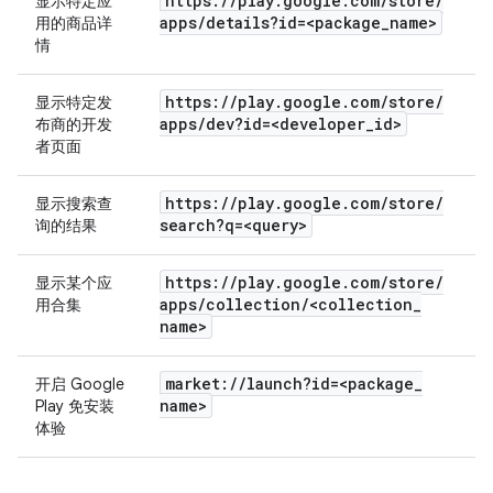
https:
/
/
play
.
google
.
com
/
store
/
显示特定应
apps
/
details?id=<package
_
name>
用的商品详
情
https:
/
/
play
.
google
.
com
/
store
/
显示特定发
apps
/
dev?id=<developer
_
id>
布商的开发
者页面
https:
/
/
play
.
google
.
com
/
store
/
显示搜索查
search?q=<query>
询的结果
https:
/
/
play
.
google
.
com
/
store
/
显示某个应
apps
/
collection
/
<collection
_
用合集
name>
market:
/
/
launch?id=<package
_
开启 Google
name>
Play 免安装
体验