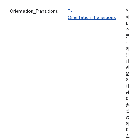
Orientation_Transitions
T-
앱
Orientation_Transitions
이
디
스
플
레
이
렌
더
링
문
제
나
상
태
손
실
없
이
디
스