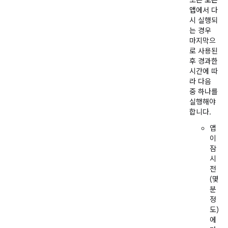
또는
모든
앱
에서 다
시 실행되
는 경우
마지막으
로 사용된
후 경과한
시간에 따
라 다음
중 하나를
실행해야
합니다.
앱
이
잠
시
전
(몇
분
정
도)
에