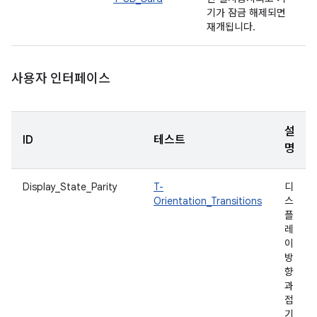
기가 잠금 해제되면
재개됩니다.
사용자 인터페이스
설
ID
테스트
명
Display_State_Parity
T-
디
Orientation_Transitions
스
플
레
이
방
향
과
접
기