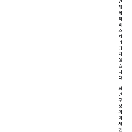
인
해
레
터
박
스
처
리
되
지
않
습
니
다.
화
면
구
성
의
미
세
한