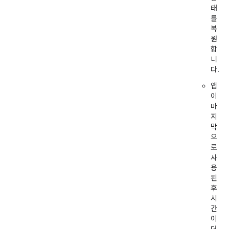
태
를
복
원
합
니
다.
앱
이
마
지
막
으
로
사
용
된
후
시
간
이