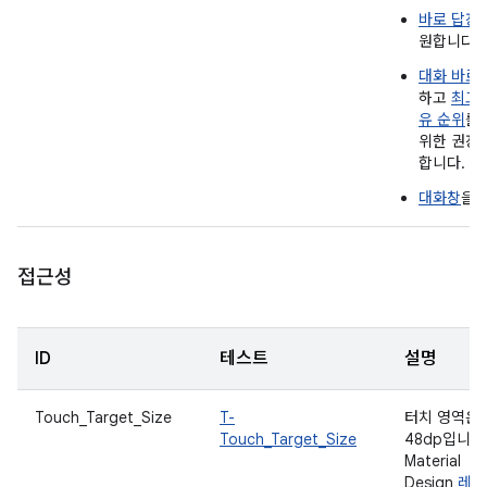
바로 답장
원합니다.
대화 바로
하고
최고의
유 순위
를
위한 권장
합니다.
대화창
을 
접근성
ID
테스트
설명
Touch_Target_Size
T-
터치 영역은
Touch_Target_Size
48dp입니다
Material
Design
레이