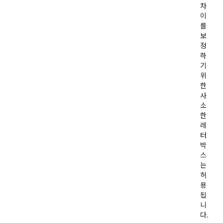
차
이
를
보
정
하
기
위
한
사
소
한
레
터
박
스
는
허
용
됩
니
다.