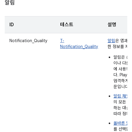
알림
ID
테스트
설명
Notification_Quality
T-
알림
은 앱과 
Notification_Quality
한 정보를 제
알림은 상
이나 다른
에 사용되
다. Play
엄격하게 
문입니다.
알림 채널
의 모든 
하는 대신
따라 정의
올바른 알
를 선택합