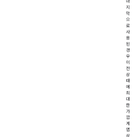
마
지
막
으
로
사
용
된
경
우
이
전
상
태
에
최
대
한
가
깝
게
앱
상