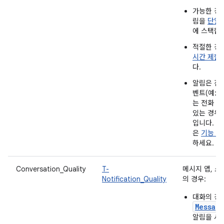
가능한 경
림을
단일 
에 스택합
적절한 경
시간 제한
다.
알림은 진
벤트(예: 
는 전화 통
있는 경우
입니다. 
은
기능 섹
하세요.
Conversation_Quality
T-
메시지 앱, 소
Notification_Quality
의 경우:
대화의 경
Messag
알림을 사