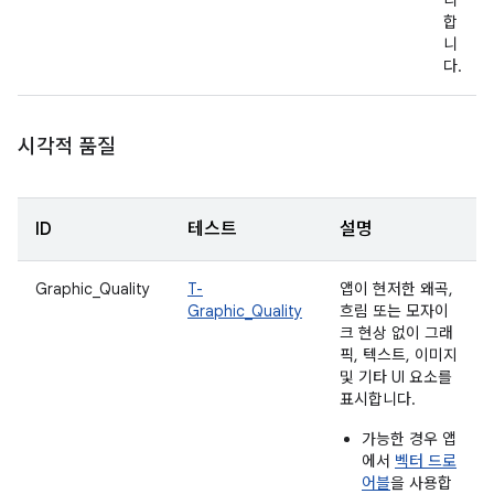
리
합
니
다.
시각적 품질
ID
테스트
설명
Graphic_Quality
T-
앱이 현저한 왜곡,
Graphic_Quality
흐림 또는 모자이
크 현상 없이 그래
픽, 텍스트, 이미지
및 기타 UI 요소를
표시합니다.
가능한 경우 앱
에서
벡터 드로
어블
을 사용합