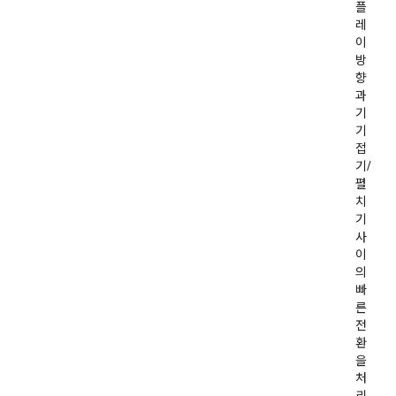
플
레
이
방
향
과
기
기
접
기/
펼
치
기
사
이
의
빠
른
전
환
을
처