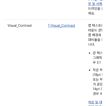
웃 및 서체
가
드라인을 참
세요.
Visual_Contrast
T-Visual_Contrast
앱 텍스트와
라운드 콘텐
앱 배경과 다
대비율을 유
니다.
큰 텍스트
그래픽의
우 3:1
작은 텍
(18pt 미
또는 텍
가 굵은 
14pt 미
경우 4.5:
색상 및 대비