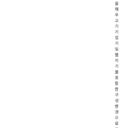
을
채
우
고
기
기
접
기
및
펼
치
기
를
포
함
한
구
성
변
경
으
로