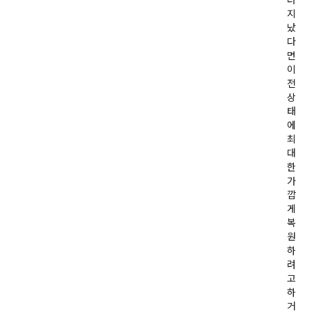
더
지
났
다
면
이
전
상
태
에
최
대
한
가
깝
게
복
원
하
려
고
하
거