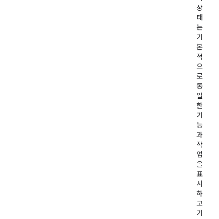
상
태
는
기
본
적
으
로
동
일
한
기
능
과
작
업
을
표
시
하
고
기