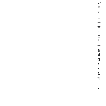
나
홈
화
면
또
는
다
른
기
본
상
태
에
서
시
작
합
니
다.