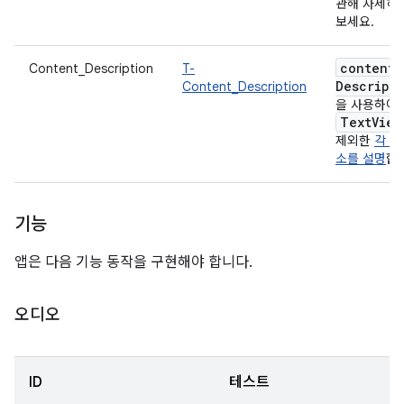
관해 자세히
보세요.
content
Content_Description
T-
Descript
Content_Description
을 사용하여
Text
View
제외한
각 UI
소를 설명
합
기능
앱은 다음 기능 동작을 구현해야 합니다.
오디오
ID
테스트