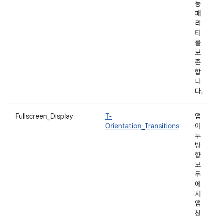
능
패
리
티
를
보
존
합
니
다.
Fullscreen_Display
T-
앱
Orientation_Transitions
이
두
방
향
모
두
에
서
앱
창