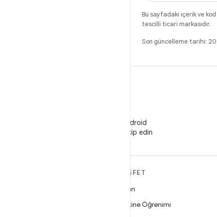
Bu sayfadaki içerik ve kod
tescilli ticari markasıdır.
Son güncelleme tarihi: 
WeChat
WeChat'te Android
Developers'ı takip edin
ANDROID HAKKINDA
KEŞFET
DAHA FAZLA
Oyun
Android
Makine Öğrenimi
İşletmeler için Android