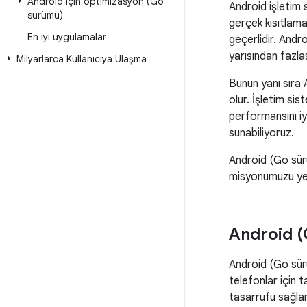
Android için optimizasyon (Go
Android işletim 
sürümü)
gerçek kısıtlamal
En iyi uygulamalar
geçerlidir. And
yarısından fazlas
Milyarlarca Kullanıcıya Ulaşma
Bunun yanı sıra 
olur. İşletim sis
performansını iyi
sunabiliyoruz.
Android (Go sürüm
misyonumuzu yer
Android (
Android (Go sürü
telefonlar için 
tasarrufu sağlar