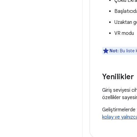
Çoklu Ekr
Başlatıcıda
Uzaktan gö
VR modu
Not:
Bu liste 
Yenilikler
Giriş seviyesi c
özellikler sayesi
Geliştirmelerde 
kolay ve yalnızc