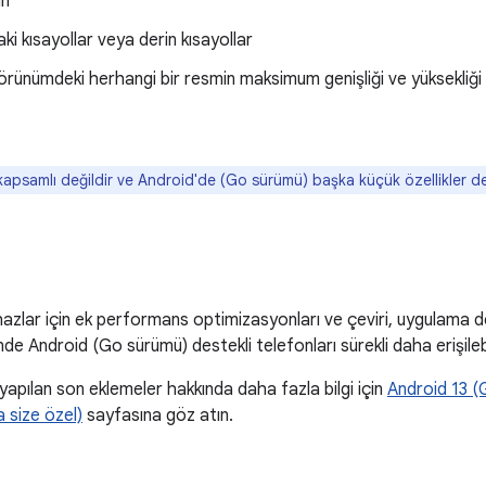
an
ki kısayollar veya derin kısayollar
rünümdeki herhangi bir resmin maksimum genişliği ve yüksekliği a
kapsamlı değildir ve Android'de (Go sürümü) başka küçük özellikler devre
ihazlar için ek performans optimizasyonları ve çeviri, uygulama d
nde Android (Go sürümü) destekli telefonları sürekli daha erişilebi
yapılan son eklemeler hakkında daha fazla bilgi için
Android 13 (
a size özel)
sayfasına göz atın.