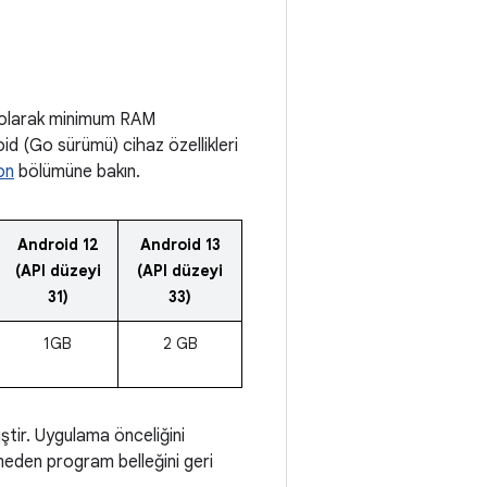
lı olarak minimum RAM
oid (Go sürümü) cihaz özellikleri
on
bölümüne bakın.
Android 12
Android 13
(API düzeyi
(API düzeyi
31)
33)
1GB
2 GB
ştir. Uygulama önceliğini
meden program belleğini geri