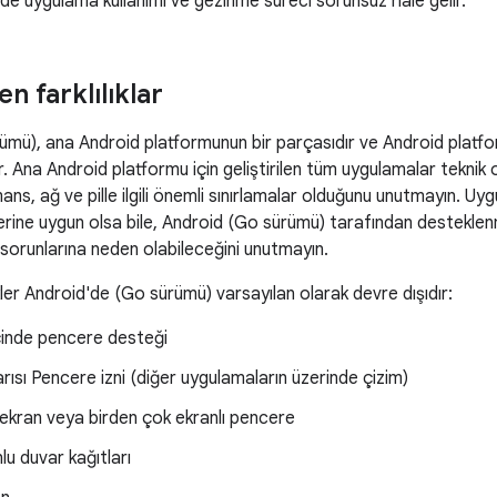
de uygulama kullanımı ve gezinme süreci sorunsuz hale gelir.
n farklılıklar
mü), ana Android platformunun bir parçasıdır ve Android platfor
r. Ana Android platformu için geliştirilen tüm uygulamalar teknik 
ns, ağ ve pille ilgili önemli sınırlamalar olduğunu unutmayın. Uygu
erine uygun olsa bile, Android (Go sürümü) tarafından desteklen
sorunlarına neden olabileceğini unutmayın.
kler Android'de (Go sürümü) varsayılan olarak devre dışıdır:
çinde pencere desteği
rısı Pencere izni (diğer uygulamaların üzerinde çizim)
kran veya birden çok ekranlı pencere
u duvar kağıtları