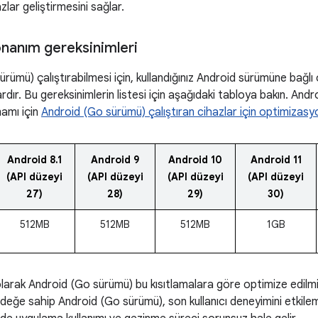
zlar geliştirmesini sağlar.
anım gereksinimleri
ürümü) çalıştırabilmesi için, kullandığınız Android sürümüne bağ
rdır. Bu gereksinimlerin listesi için aşağıdaki tabloya bakın. Andr
mamı için
Android (Go sürümü) çalıştıran cihazlar için optimizasy
Android 8.1
Android 9
Android 10
Android 11
(API düzeyi
(API düzeyi
(API düzeyi
(API düzeyi
27)
28)
29)
30)
512MB
512MB
512MB
1GB
olarak Android (Go sürümü) bu kısıtlamalara göre optimize edilmi
rdeğe sahip Android (Go sürümü), son kullanıcı deneyimini etkile