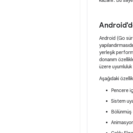
kazanır. Bu saye
Android'de
Android (Go sürü
yapılandırmasıdı
yerleşik performa
donanım özellikl
üzere uyumluluk 
Aşağıdaki özelli
Pencere i
Sistem uya
Bölünmüş e
Animasyonl