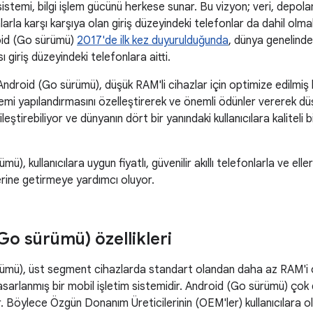
sistemi, bilgi işlem gücünü herkese sunar. Bu vizyon; veri, depola
arla karşı karşıya olan giriş düzeyindeki telefonlar da dahil olmak
roid (Go sürümü)
2017'de ilk kez duyurulduğunda
, dünya genelinde
ı giriş düzeyindeki telefonlara aitti.
Android (Go sürümü), düşük RAM'li cihazlar için optimize edilmi
temi yapılandırmasını özelleştirerek ve önemli ödünler vererek düşü
leştirebiliyor ve dünyanın dört bir yanındaki kullanıcılara kaliteli
ü), kullanıcılara uygun fiyatlı, güvenilir akıllı telefonlarla ve ell
ine getirmeye yardımcı oluyor.
Go sürümü) özellikleri
mü), üst segment cihazlarda standart olandan daha az RAM'i olan
tasarlanmış bir mobil işletim sistemidir. Android (Go sürümü) çok d
. Böylece Özgün Donanım Üreticilerinin (OEM'ler) kullanıcılara ola