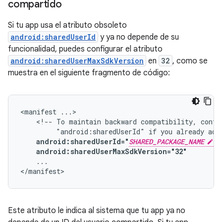
compartido
Si tu app usa el atributo obsoleto
android:sharedUserId
y ya no depende de su
funcionalidad, puedes configurar el atributo
android:sharedUserMaxSdkVersion
en
32
, como se
muestra en el siguiente fragmento de código:
<manifest
<!--
To
maintain
backward
compatibility,
conti
"android:sharedUserId"
if
you
already
add
android:sharedUserId="
SHARED_PACKAGE_NAME
android:sharedUserMaxSdkVersion="32"
...

</manifest>
Este atributo le indica al sistema que tu app ya no