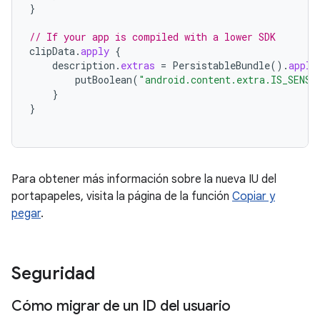
}
// If your app is compiled with a lower SDK
clipData
.
apply
{
description
.
extras
=
PersistableBundle
().
apply
putBoolean
(
"android.content.extra.IS_SENSI
}
}
Para obtener más información sobre la nueva IU del
portapapeles, visita la página de la función
Copiar y
pegar
.
Seguridad
Cómo migrar de un ID del usuario