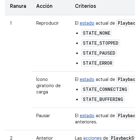
Ranura
Acción
Criterios
Playback
1
Reproducir
El
estado
actual de
STATE_NONE
STATE_STOPPED
STATE_PAUSED
STATE_ERROR
Playback
Ícono
El
estado
actual de
giratorio de
STATE_CONNECTING
carga
STATE_BUFFERING
Playback
Pausar
El
estado
actual de
anteriores.
Playback
Sta
2
Anterior
Las
acciones
de