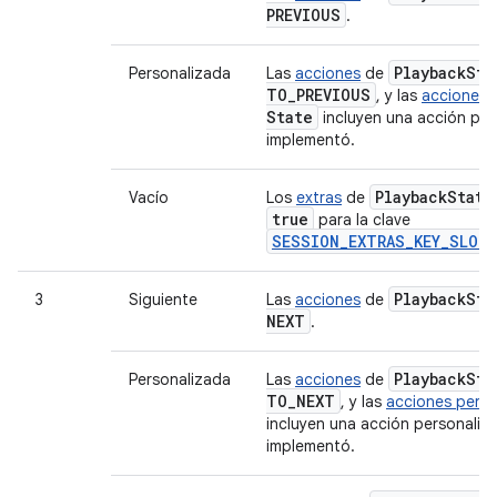
PREVIOUS
.
Playback
Sta
Personalizada
Las
acciones
de
TO
_
PREVIOUS
, y las
acciones 
State
incluyen una acción per
implementó.
Playback
State
Vacío
Los
extras
de
true
para la clave
SESSION_EXTRAS_KEY_SLOT_
Playback
Sta
3
Siguiente
Las
acciones
de
NEXT
.
Playback
Sta
Personalizada
Las
acciones
de
TO
_
NEXT
, y las
acciones perso
incluyen una acción personaliz
implementó.