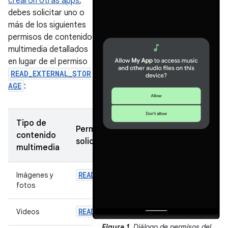
crearon otras apps
,
debes solicitar uno o
más de los siguientes
permisos de contenido
multimedia detallados
en lugar de el permiso
READ_EXTERNAL_STOR
AGE
:
Tipo de
Permiso para
contenido
solicitar
multimedia
READ_MEDIA_IMAGES
Imágenes y
fotos
READ_MEDIA_VIDEO
Videos
Figura 1.
Diálogo de permisos del