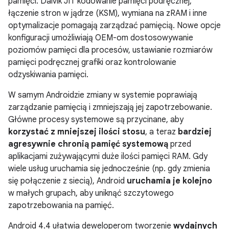
pamięci. Dalvik JIT kodowanie pamięci podręcznej,
łączenie stron w jądrze (KSM), wymiana na zRAM i inne
optymalizacje pomagają zarządzać pamięcią. Nowe opcje
konfiguracji umożliwiają OEM-om dostosowywanie
poziomów pamięci dla procesów, ustawianie rozmiarów
pamięci podręcznej grafiki oraz kontrolowanie
odzyskiwania pamięci.
W samym Androidzie zmiany w systemie poprawiają
zarządzanie pamięcią i zmniejszają jej zapotrzebowanie.
Główne procesy systemowe są przycinane, aby
korzystać z mniejszej ilości stosu
, a teraz
bardziej
agresywnie chronią pamięć systemową
przed
aplikacjami zużywającymi duże ilości pamięci RAM. Gdy
wiele usług uruchamia się jednocześnie (np. gdy zmienia
się połączenie z siecią), Android
uruchamia je kolejno
w małych grupach, aby uniknąć szczytowego
zapotrzebowania na pamięć.
Android 4.4
ułatwia deweloperom tworzenie
wydajnych