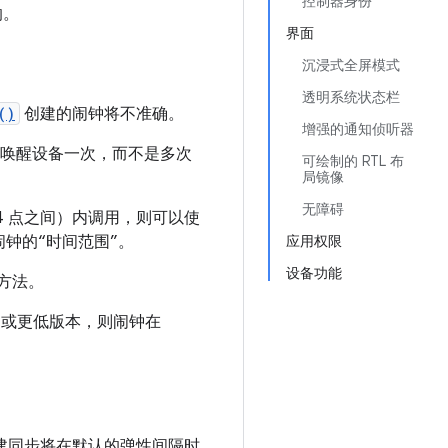
控制器身份
响。
界面
沉浸式全屏模式
透明系统状态栏
()
创建的闹钟将不准确。
增强的通知侦听器
仅唤醒设备一次，而不是多次
可绘制的 RTL 布
局镜像
无障碍
4 点之间）内调用，则可以使
钟的“时间范围”。
应用权限
设备功能
方法。
8”或更低版本，则闹钟在
建同步将在默认的弹性间隔时