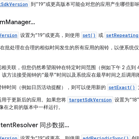
tSdkVersion
到“19”或更高版本可能会对您的应用产生哪些影
rm
Manager
.
.
.
Version
设置为“19”或更高，则使用
set()
或
setRepeating
id 现在批处理在合理的相似时间发生的所有应用的闹铃，以便系统
相关联，但您仍然希望闹钟在特定时间范围（例如下午 2 点到 
该方法接受闹钟的“最早”时间以及系统应在最早时间之后调用闹
时钟时间（例如日历活动提醒），则可以使用新的
setExact()
适用于更新后的应用。如果您将
targetSdkVersion
设置为“1
时将继续像在之前的版本中一样运行。
ent
Resolver 同步数据
.
.
.
Version
设置为“19”或更高，则使用
addPeriodicSync()
创