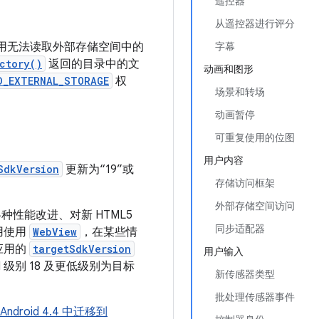
遥控器
从遥控器进行评分
用无法读取外部存储空间中的
字幕
ctory()
返回的目录中的文
动画和图形
D_EXTERNAL_STORAGE
权
场景和转场
动画暂停
可重复使用的位图
用户内容
SdkVersion
更新为“19”或
存储访问框架
外部存储空间访问
各种性能改进、对新 HTML5
同步适配器
用使用
WebView
，在某些情
应用的
targetSdkVersion
用户输入
 级别 18 及更低级别为目标
新传感器类型
批处理传感器事件
Android 4.4 中迁移到