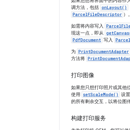
如果您想将界面中的内容作
调方法，包括
onLayout()
ParcelFileDescriptor
）
如需将内容写入
ParcelFil
现这一点，即从
getCanvas
PdfDocument
写入
Parce
为
PrintDocumentAdapter
方法将
PrintDocumentAda
打印图像
如果您只想打印照片或其他位
使用
setScaleMode()
设置
的所有剩余交互，以将位图
构建打印服务