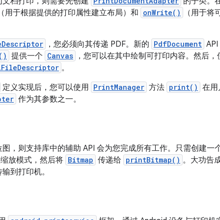
为文档打印，则需要先创建
PrintDocumentAdapter
的子类。
（用于根据提供的打印属性建立布局）和
onWrite()
（用于将
。
eDescriptor
，您必须向其传递 PDF。新的
PdfDocument
AP
()
提供一个
Canvas
，您可以在其中绘制可打印内容。然后，
lFileDescriptor
。
定义实现后，您可以使用
PrintManager
方法
print()
在用
pter
作为其参数之一。
图，则支持库中的辅助 API 会为您完成所有工作。只需创建一
缩放模式，然后将
Bitmap
传递给
printBitmap()
。大功告
传输到打印机。