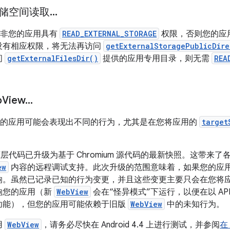
储空间读取
.
.
.
时，除非您的应用具有
READ_EXTERNAL_STORAGE
权限，否则您的应
没有相应权限，将无法再访问
getExternalStoragePublicDire
问
getExternalFilesDir()
提供的应用专用目录，则无需
REA
b
View
.
.
.
运行时，您的应用可能会表现出不同的行为，尤其是在您将应用的
target
的底层代码已升级为基于 Chromium 源代码的最新快照。这带来了
ew
内容的远程调试支持。此次升级的范围意味着，如果您的应
响。虽然已记录已知的行为变更，并且这些变更主要只会在您将
影响您的应用（新
WebView
会在“怪异模式”下运行，以便在以 API
功能），但您的应用可能依赖于旧版
WebView
中的未知行为。
用
WebView
，请务必尽快在 Android 4.4 上进行测试，并参阅
在 