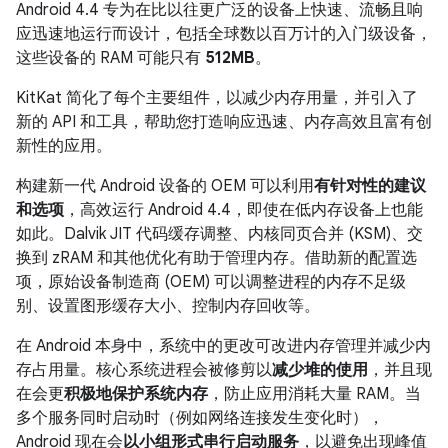
Android 4.4
专为在比以往更广泛的设备上快速、流畅且响
应迅速地运行而设计，包括全球数以百万计的入门级设备，
这些设备的 RAM 可能只有
512MB
。
KitKat 简化了每个主要组件，以减少内存用量，并引入了
新的 API 和工具，帮助您打造响应迅速、内存高效且富有创
新性的应用。
构建新一代 Android 设备的 OEM 可以利用
有针对性的建议
和选项
，高效运行
Android 4.4
，即使在低内存设备上也能
如此。Dalvik JIT 代码缓存调整、内核同页合并 (KSM)、交
换到 zRAM 和其他优化有助于管理内存。借助新的配置选
项，原始设备制造商 (OEM) 可以调整进程的内存不足级
别、设置图形缓存大小、控制内存回收等。
在 Android 本身中，系统中的更改可改进内存管理并减少内
存占用量。核心系统进程会被修剪以
减少堆的使用
，并且现
在会更
积极地保护系统内存
，防止应用消耗大量 RAM。当
多个服务同时启动时（例如网络连接发生变化时），
Android 现在会
以小组形式串行启动服务
，以避免出现峰值