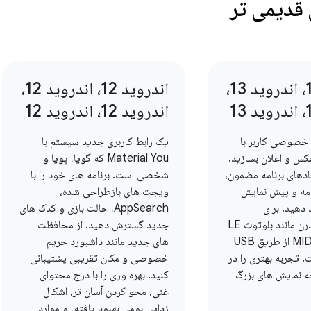
قدیمی تر
اندروید 13، اندروید 13،
اندروید 12، اندروید 12،
اندروید 12، اندروید 12
خصوصی کاربر با
یک رابط کاربری جدید سیستم با
کس و اعلان بسازید.
Material You که گویا، پویا و
مادهای برنامه مضمون،
شخصی است. برنامه های خود را با
امه و پیش نمایش
ویجت های بازطراحی شده،
 دهید. برای
AppSearch، حالت بازی و کدک های
استانداردهای مدرن مانند بلوتوث LE
جدید گسترش دهید. از محافظت
Audio و MIDI 2.0 از طریق USB
های جدید مانند داشبورد حریم
 تجربه بهتری را در
خصوصی و مکان تقریبی پشتیبانی
 نمایش های بزرگ
کنید. بهره وری را با درج محتوای
غنی، محو کردن آسان تر، اشکال
زدایی بومی بهبود یافته، و موارد