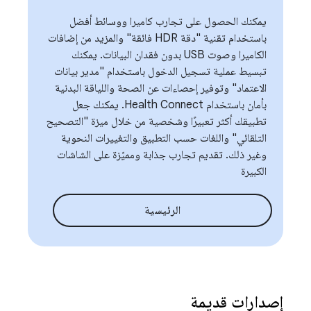
يمكنك الحصول على تجارب كاميرا ووسائط أفضل
باستخدام تقنية "دقة HDR فائقة" والمزيد من إضافات
الكاميرا وصوت USB بدون فقدان البيانات. يمكنك
تبسيط عملية تسجيل الدخول باستخدام "مدير بيانات
الاعتماد" وتوفير إحصاءات عن الصحة واللياقة البدنية
بأمان باستخدام Health Connect. يمكنك جعل
تطبيقك أكثر تعبيرًا وشخصية من خلال ميزة "التصحيح
التلقائي" واللغات حسب التطبيق والتغييرات النحوية
وغير ذلك. تقديم تجارب جذابة ومميّزة على الشاشات
الكبيرة
الرئيسية
إصدارات قديمة