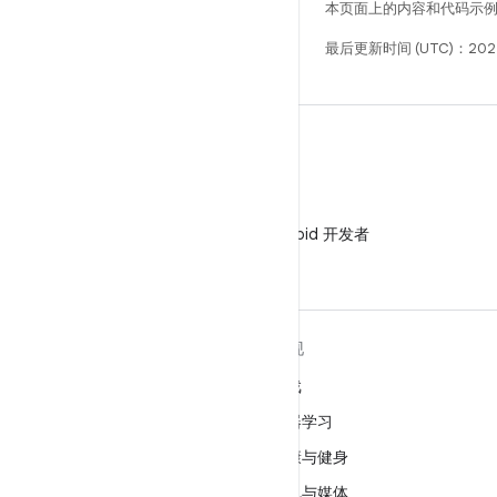
本页面上的内容和代码示
最后更新时间 (UTC)：2025
微信
在微信中关注 Android 开发者
关于 ANDROID
发现
Android
游戏
适用于企业的 Android
机器学习
安全
健康与健身
源代码
相机与媒体