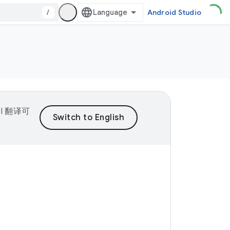
/
Android Studio
I 翻译可