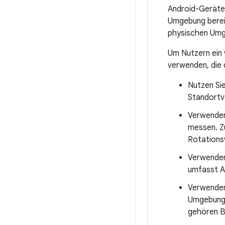
Android-Geräte 
Umgebung bereit
physischen Um
Um Nutzern ein 
verwenden, die 
Nutzen Si
Standortv
Verwende
messen. Z
Rotations
Verwende
umfasst A
Verwende
Umgebungs
gehören B