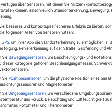
verfügen über Sensoren, mit denen Sie Nutzern kontextbezoge
stellen können, einschließlich Standorterkennung, Bewegung, 
gebung.
viel besseres und kontextspezifischeres Erlebnis zu bieten, sol
die folgenden Arten von Sensoren nutzen:
e
GPS
, um Ihrer App die Standorterkennung zu ermöglichen, z. 
erfolgung, Fehlererkennung auf der Straße, Geofencing und Akt
n Sie
Bewegungssensoren
, um Beschleunigungs- und Rotations
u dieser Kategorie gehören Beschleunigungsmesser, Schwerkr
vektorsensoren.
n Sie
Positionssensoren
, um die physische Position eines Gerä
usrichtungssensoren und Magnetometer.
n Sie
Umgebungssensoren
, um verschiedene Umgebungsparame
temperatur und -druck, Beleuchtung und Luftfeuchtigkeit zu 
arometer, Fotometer und Thermometer.