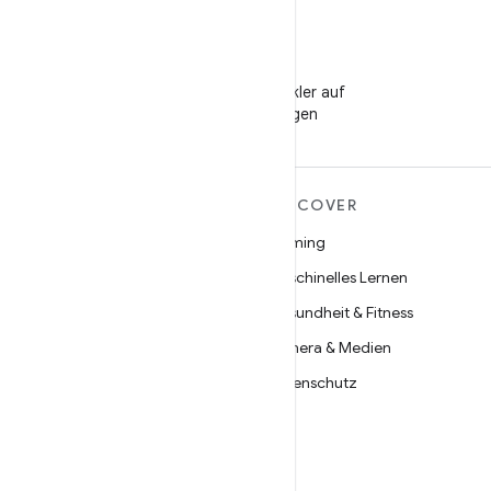
WeChat
Android-Entwickler auf
WeChat folgen
MEHR ZU ANDROID
DISCOVER
Android
Gaming
Android für Unternehmen
Maschinelles Lernen
Datensicherheit
Gesundheit & Fitness
Open Source
Kamera & Medien
Neuigkeiten
Datenschutz
Blog
5G
Podcasts