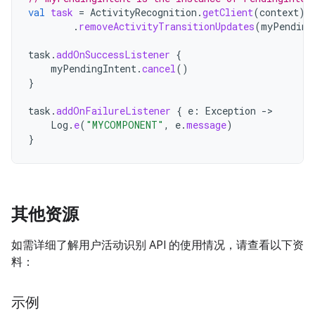
val
task
=
ActivityRecognition
.
getClient
(
context
)
.
removeActivityTransitionUpdates
(
myPending
task
.
addOnSuccessListener
{
myPendingIntent
.
cancel
()
}
task
.
addOnFailureListener
{
e
:
Exception
->
Log
.
e
(
"MYCOMPONENT"
,
e
.
message
)
}
其他资源
如需详细了解用户活动识别 API 的使用情况，请查看以下资
料：
示例