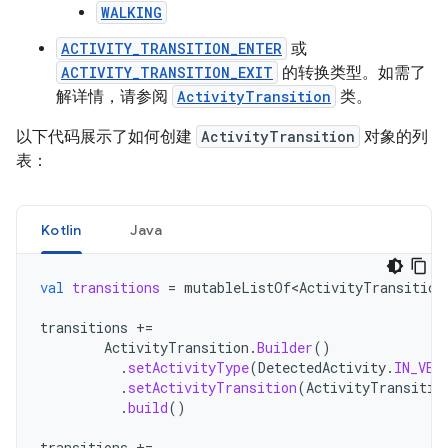
WALKING
ACTIVITY_TRANSITION_ENTER
或
ACTIVITY_TRANSITION_EXIT
的转换类型。如需了
解详情，请参阅
ActivityTransition
类。
以下代码展示了如何创建
ActivityTransition
对象的列
表：
Kotlin
Java
val
transitions
=
mutableListOf<ActivityTransition
transitions
+=
ActivityTransition
.
Builder
()
.
setActivityType
(
DetectedActivity
.
IN_VEH
.
setActivityTransition
(
ActivityTransitio
.
build
()
transitions
+=