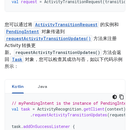
val
request
=
ActivityTransitionRequest
(
transition
您可以通过将
ActivityTransitionRequest
的实例和
PendingIntent
对象传递到
requestActivityTransitionUpdates()
方法来注册
Activity 转换更
新。
requestActivityTransitionUpdates()
方法会返
回
Task
对象，您可以检查其成功与否，如以下代码示例
所示：
Kotlin
Java
// myPendingIntent is the instance of PendingInten
val
task
=
ActivityRecognition
.
getClient
(
context
)
.
requestActivityTransitionUpdates
(
request
,
task
.
addOnSuccessListener
{