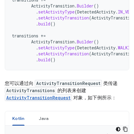
ActivityTransition
.
Builder
()
.
setActivityType
(
DetectedActivity
.
IN_VEH
.
setActivityTransition
(
ActivityTransitio
.
build
()
transitions
+=
ActivityTransition
.
Builder
()
.
setActivityType
(
DetectedActivity
.
WALKIN
.
setActivityTransition
(
ActivityTransitio
.
build
()
您可以通过向
ActivityTransitionRequest
类传递
ActivityTransitions
的列表来创建
ActivityTransitionRequest
对象，如下例所示：
Kotlin
Java