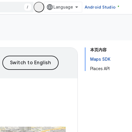
/
Android Studio
本页内容
Maps SDK
Places API