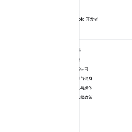
微信
在微信中关注 Android 开发者
关于 ANDROID
发现
Android
游戏
适用于企业的 Android
机器学习
安全
健康与健身
源代码
相机与媒体
新闻
隐私权政策
博客
5G
播客