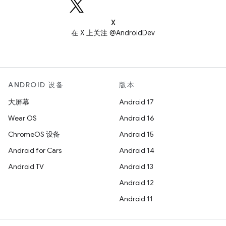
X
在 X 上关注 @AndroidDev
ANDROID 设备
版本
大屏幕
Android 17
Wear OS
Android 16
ChromeOS 设备
Android 15
Android for Cars
Android 14
Android TV
Android 13
Android 12
Android 11