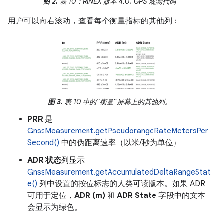
图 2.
表 10：RINEX 版本 4.01 GPS 观测代码
用户可以向右滚动，查看每个衡量指标的其他列：
图 3.
表 10 中的“衡量”屏幕上的其他列。
PRR
是
GnssMeasurement.getPseudorangeRateMetersPer
Second()
中的伪距离速率（以米/秒为单位）
ADR 状态
列显示
GnssMeasurement.getAccumulatedDeltaRangeStat
e()
列中设置的按位标志的人类可读版本。如果 ADR
可用于定位，
ADR (m)
和
ADR State
字段中的文本
会显示为绿色。