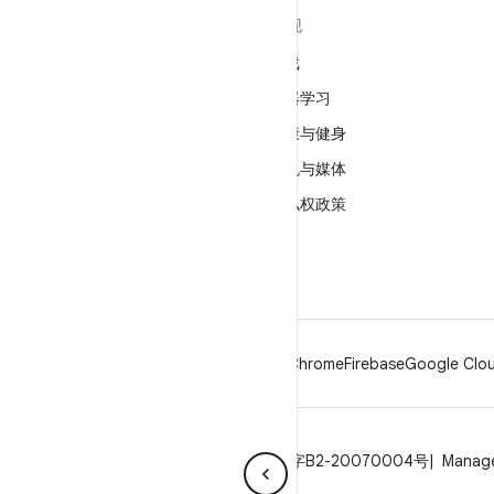
关于 ANDROID
发现
Android
游戏
适用于企业的 Android
机器学习
安全
健康与健身
源代码
相机与媒体
新闻
隐私权政策
博客
5G
播客
Android
Chrome
Firebase
Google Clou
隐私权政策
许可
品牌指南
ICP证合字B2-20070004号
Manage