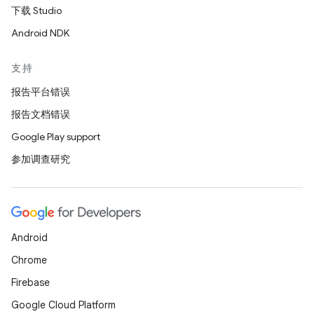
下载 Studio
Android NDK
支持
报告平台错误
报告文档错误
Google Play support
参加调查研究
Android
Chrome
Firebase
Google Cloud Platform