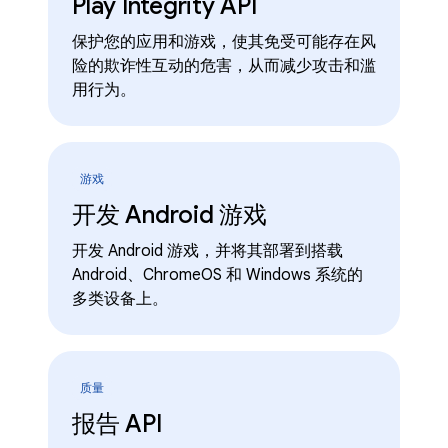
Play Integrity API
保护您的应用和游戏，使其免受可能存在风
险的欺诈性互动的危害，从而减少攻击和滥
用行为。
游戏
开发 Android 游戏
开发 Android 游戏，并将其部署到搭载
Android、ChromeOS 和 Windows 系统的
多类设备上。
质量
报告 API