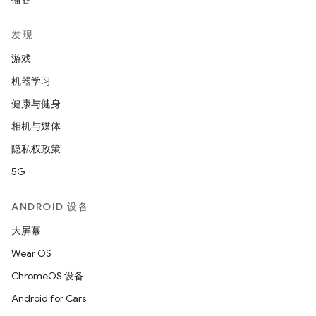
发现
游戏
机器学习
健康与健身
相机与媒体
隐私权政策
5G
ANDROID 设备
大屏幕
Wear OS
ChromeOS 设备
Android for Cars