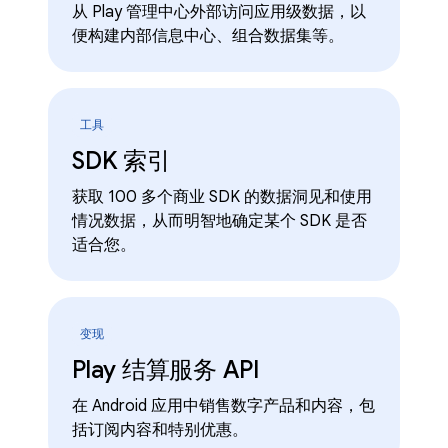
从 Play 管理中心外部访问应用级数据，以
便构建内部信息中心、组合数据集等。
工具
SDK 索引
获取 100 多个商业 SDK 的数据洞见和使用
情况数据，从而明智地确定某个 SDK 是否
适合您。
变现
Play 结算服务 API
在 Android 应用中销售数字产品和内容，包
括订阅内容和特别优惠。