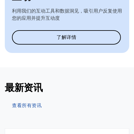
利用我们的互动工具和数据洞见，吸引用户反复使用
您的应用并提升互动度
了解详情
最新资讯
查看所有资讯