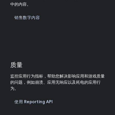
中的内容。
销售数字内容
质量
监控应用行为指标，帮助您解决影响应用和游戏质量
的问题，例如崩溃、应用无响应以及耗电的应用行
为。
使用 Reporting API