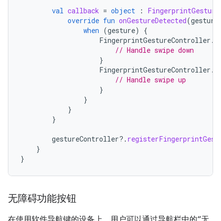
val
callback
=
object
:
FingerprintGesture
override
fun
onGestureDetected
(
gesture
when
(
gesture
)
{
FingerprintGestureController
.
F
// Handle swipe down
}
FingerprintGestureController
.
F
// Handle swipe up
}
}
}
}
gestureController
?.
registerFingerprintGest
}
}
无障碍功能按钮
在使用软件导航键的设备上，用户可以通过导航栏中的“无