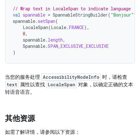
// Wrap text in LocaleSpan to indicate language
val
spannable
=
SpannableStringBuilder
(
"Bonjour"
)
spannable
.
setSpan
(
LocaleSpan
(
Locale
.
FRANCE
),
0
,
spannable
.
length
,
Spannable
.
SPAN_EXCLUSIVE_EXCLUSIVE
)
当您的服务处理
AccessibilityNodeInfo
时，请检查
text
属性以查找
LocaleSpan
对象，以确定正确的文本
转语音语言。
其他资源
如需了解详情，请参阅以下资源：