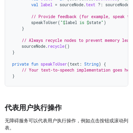
val
label
=
sourceNode
.
text
?:
sourceNode
.
// Provide feedback (for example, speak to
speakToUser
(
"
$
label
 is 
$
state
"
)
}
// Always recycle nodes to prevent memory leak
sourceNode
.
recycle
()
}
private
fun
speakToUser
(
text
:
String
)
{
// Your text-to-speech implementation goes her
}
代表用户执行操作
无障碍服务可以代表用户执行操作，例如点击按钮或滚动列
表。