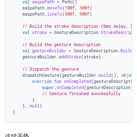
val
swipePath
=
Path
()
swipePath
.
moveTo
(
100f
,
500f
)
swipePath
.
lineTo
(
500f
,
500f
)
// Build the stroke description (0ms delay, 50
val
stroke
=
GestureDescription
.
StrokeDescript
// Build the gesture description
val
gestureBuilder
=
GestureDescription
.
Builde
gestureBuilder
.
addStroke
(
stroke
)
// Dispatch the gesture
dispatchGesture
(
gestureBuilder
.
build
(),
object
override
fun
onCompleted
(
gestureDescriptio
super
.
onCompleted
(
gestureDescription
)
// Gesture finished successfully
}
},
null
)
}
连续手势