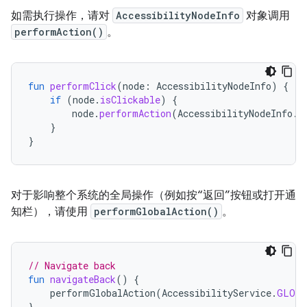
如需执行操作，请对
AccessibilityNodeInfo
对象调用
performAction()
。
fun
performClick
(
node
:
AccessibilityNodeInfo
)
{
if
(
node
.
isClickable
)
{
node
.
performAction
(
AccessibilityNodeInfo
.
A
}
}
对于影响整个系统的全局操作（例如按“返回”按钮或打开通
知栏），请使用
performGlobalAction()
。
// Navigate back
fun
navigateBack
()
{
performGlobalAction
(
AccessibilityService
.
GLOBA
}