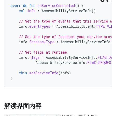
override
fun
onServiceConnected
()
{
val
info
=
AccessibilityServiceInfo
()
// Set the type of events that this service wa
info
.
eventTypes
=
AccessibilityEvent
.
TYPE_VIEW
// Set the type of feedback your service provi
info
.
feedbackType
=
AccessibilityServiceInfo
.
F
// Set flags at runtime.
info
.
flags
=
AccessibilityServiceInfo
.
FLAG_DEF
AccessibilityServiceInfo
.
FLAG_REQUEST_
this
.
setServiceInfo
(
info
)
}
解读界面内容