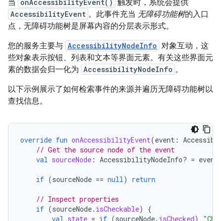
当
onAccessibilityEvent()
触发时，系统会提供
AccessibilityEvent
。此事件充当
无障碍功能树
的入口
点，无障碍功能树是屏幕内容的分层表示形式。
您的服务主要与
AccessibilityNodeInfo
对象互动，这
些对象表示按钮、列表和文本等界面元素。有关这些界面元
素的数据会归一化为
AccessibilityNodeInfo
。
以下示例展示了如何检索事件的来源并遍历无障碍功能树以
查找信息。
override
fun
onAccessibilityEvent
(
event
:
Accessibi
// Get the source node of the event
val
sourceNode
:
AccessibilityNodeInfo? 
=
event
if
(
sourceNode
==
null
)
return
// Inspect properties
if
(
sourceNode
.
isCheckable
)
{
val
state
=
if
(
sourceNode
.
isChecked
)
"Che