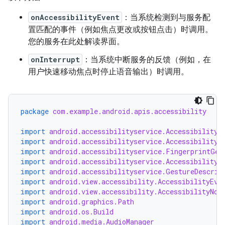
onAccessibilityEvent
：当系统检测到与服务配
置匹配的事件（例如焦点更改或按钮点击）时调用。
您的服务在此处解读界面。
onInterrupt
：当系统中断服务的反馈（例如，在
用户快速移动焦点时停止语音输出）时调用。
package
com.example.android.apis.accessibility
import
android.accessibilityservice.AccessibilityS
import
android.accessibilityservice.AccessibilityS
import
android.accessibilityservice.FingerprintGes
import
android.accessibilityservice.AccessibilityB
import
android.accessibilityservice.GestureDescrip
import
android.view.accessibility.AccessibilityEve
import
android.view.accessibility.AccessibilityNod
import
android.graphics.Path
import
android.os.Build
import
android.media.AudioManager