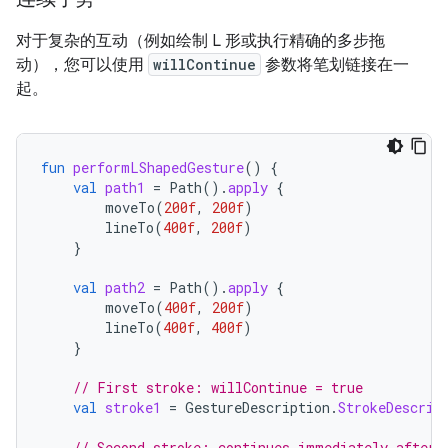
对于复杂的互动（例如绘制 L 形或执行精确的多步拖
动），您可以使用
willContinue
参数将笔划链接在一
起。
fun
performLShapedGesture
()
{
val
path1
=
Path
().
apply
{
moveTo
(
200f
,
200f
)
lineTo
(
400f
,
200f
)
}
val
path2
=
Path
().
apply
{
moveTo
(
400f
,
200f
)
lineTo
(
400f
,
400f
)
}
// First stroke: willContinue = true
val
stroke1
=
GestureDescription
.
StrokeDescrip
// Second stroke: continues immediately after 