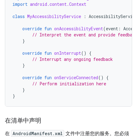
import
android.content.Context
class
MyAccessibilityService
:
AccessibilityServic
override
fun
onAccessibilityEvent
(
event
:
Acces
// Interpret the event and provide feedbac
}
override
fun
onInterrupt
()
{
// Interrupt any ongoing feedback
}
override
fun
onServiceConnected
()
{
// Perform initialization here
}
}
在清单中声明
在
AndroidManifest.xml
文件中注册您的服务。您必须