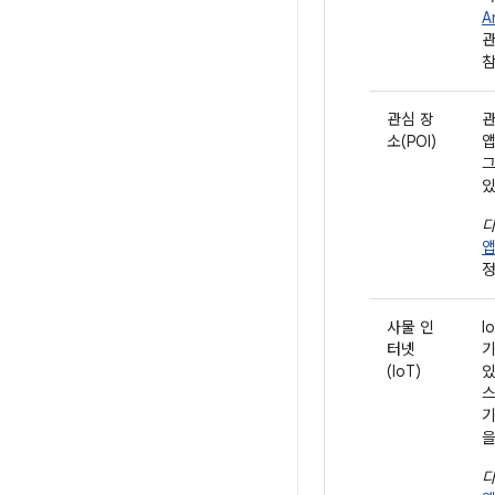
A
관
참
관심 장
관
소(POI)
앱
그
있
다
앱
사물 인
I
터넷
기
(IoT)
있
스
기
을
다