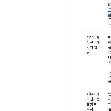
미
도
커뮤니케
메
이션 - 메
에
시지 알
을
림
음
다
지
다
은
커뮤니케
템
이션 - 템
확
플릿 메
텍
시지
를