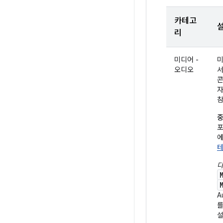
카테고
리
미디어 -
미
오디오
서
콘
참
중
포
에
다
A
를
설