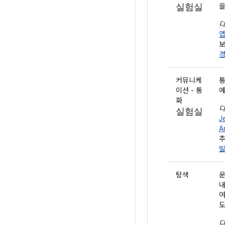
실험실
을
다
앱
경
커뮤니케
통
이션 - 통
에
화
다
실험실
J
A
탐색
운
내
여
도
다