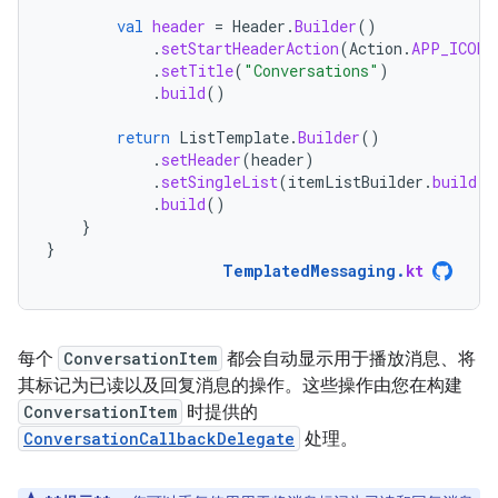
val
header
=
Header
.
Builder
()
.
setStartHeaderAction
(
Action
.
APP_ICON
)
.
setTitle
(
"Conversations"
)
.
build
()
return
ListTemplate
.
Builder
()
.
setHeader
(
header
)
.
setSingleList
(
itemListBuilder
.
build
()
.
build
()
}
}
TemplatedMessaging
.
kt
每个
ConversationItem
都会自动显示用于播放消息、将
其标记为已读以及回复消息的操作。这些操作由您在构建
ConversationItem
时提供的
ConversationCallbackDelegate
处理。