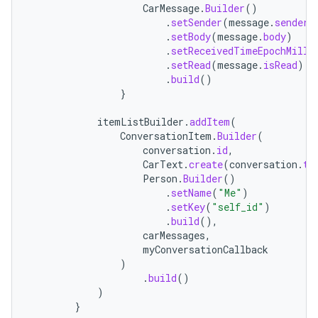
CarMessage
.
Builder
()
.
setSender
(
message
.
sender
)
.
setBody
(
message
.
body
)
.
setReceivedTimeEpochMilli
.
setRead
(
message
.
isRead
)
.
build
()
}
itemListBuilder
.
addItem
(
ConversationItem
.
Builder
(
conversation
.
id
,
CarText
.
create
(
conversation
.
ti
Person
.
Builder
()
.
setName
(
"Me"
)
.
setKey
(
"self_id"
)
.
build
(),
carMessages
,
myConversationCallback
)
.
build
()
)
}