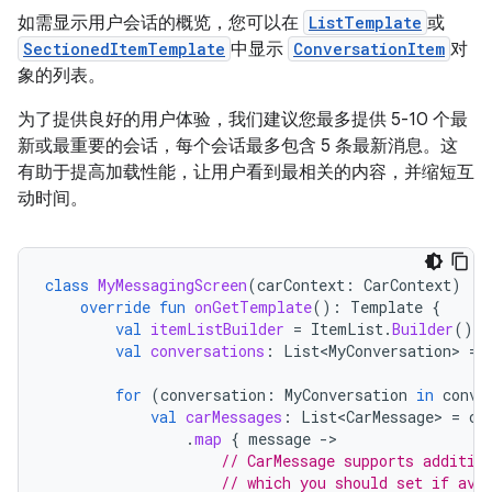
如需显示用户会话的概览，您可以在
ListTemplate
或
SectionedItemTemplate
中显示
ConversationItem
对
象的列表。
为了提供良好的用户体验，我们建议您最多提供 5-10 个最
新或最重要的会话，每个会话最多包含 5 条最新消息。这
有助于提高加载性能，让用户看到最相关的内容，并缩短互
动时间。
class
MyMessagingScreen
(
carContext
:
CarContext
)
:
override
fun
onGetTemplate
():
Template
{
val
itemListBuilder
=
ItemList
.
Builder
()
val
conversations
:
List<MyConversation>
=
for
(
conversation
:
MyConversation
in
conve
val
carMessages
:
List<CarMessage>
=
co
.
map
{
message
-
// CarMessage supports additio
// which you should set if ava