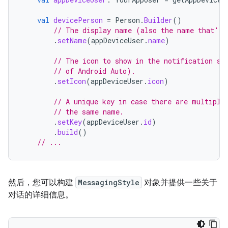
val
devicePerson
=
Person
.
Builder
()
// The display name (also the name that's 
.
setName
(
appDeviceUser
.
name
)
// The icon to show in the notification sh
// of Android Auto).
.
setIcon
(
appDeviceUser
.
icon
)
// A unique key in case there are multiple
// the same name.
.
setKey
(
appDeviceUser
.
id
)
.
build
()
// ...
然后，您可以构建
MessagingStyle
对象并提供一些关于
对话的详细信息。