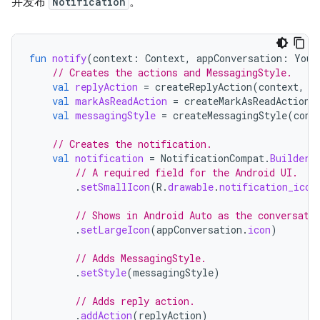
并发布
Notification
。
fun
notify
(
context
:
Context
,
appConversation
:
Your
// Creates the actions and MessagingStyle.
val
replyAction
=
createReplyAction
(
context
,
a
val
markAsReadAction
=
createMarkAsReadAction
(
val
messagingStyle
=
createMessagingStyle
(
cont
// Creates the notification.
val
notification
=
NotificationCompat
.
Builder
(
// A required field for the Android UI.
.
setSmallIcon
(
R
.
drawable
.
notification_icon
// Shows in Android Auto as the conversati
.
setLargeIcon
(
appConversation
.
icon
)
// Adds MessagingStyle.
.
setStyle
(
messagingStyle
)
// Adds reply action.
.
addAction
(
replyAction
)