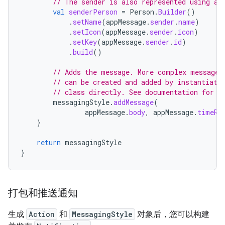
// The sender is also represented using a 
val
senderPerson
=
Person
.
Builder
()
.
setName
(
appMessage
.
sender
.
name
)
.
setIcon
(
appMessage
.
sender
.
icon
)
.
setKey
(
appMessage
.
sender
.
id
)
.
build
()
// Adds the message. More complex messages
// can be created and added by instantiati
// class directly. See documentation for d
messagingStyle
.
addMessage
(
appMessage
.
body
,
appMessage
.
timeRe
}
return
messagingStyle
}
打包和推送通知
生成
Action
和
MessagingStyle
对象后，您可以构建