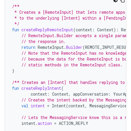
/**
 * Creates a [RemoteInput] that lets remote apps p
 * to the underlying [Intent] within a [PendingInt
 */
fun
createReplyRemoteInput
(
context
:
Context
):
Remo
// RemoteInput.Builder accepts a single parame
// the response in.
return
RemoteInput
.
Builder
(
REMOTE_INPUT_RESUL
// Note that the RemoteInput has no knowledge 
// because the data for the RemoteInput is bou
// static methods in the RemoteInput class.
}
/** Creates an [Intent] that handles replying to t
fun
createReplyIntent
(
context
:
Context
,
appConversation
:
YourApp
// Creates the intent backed by the MessagingS
val
intent
=
Intent
(
context
,
MessagingService
:
// Lets the MessagingService know this is a re
intent
.
action
=
ACTION_REPLY