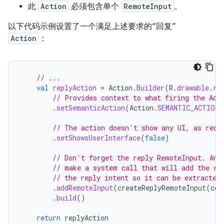
此
Action
必须包含单个
RemoteInput
。
以下代码示例设置了一个满足上述要求的“回复”
Action
：
// ...
val
replyAction
=
Action
.
Builder
(
R
.
drawable
.
re
// Provides context to what firing the Act
.
setSemanticAction
(
Action
.
SEMANTIC_ACTION_
// The action doesn't show any UI, as requ
.
setShowsUserInterface
(
false
)
// Don't forget the reply RemoteInput. And
// make a system call that will add the re
// the reply intent so it can be extracted
.
addRemoteInput
(
createReplyRemoteInput
(
con
.
build
()
return
replyAction