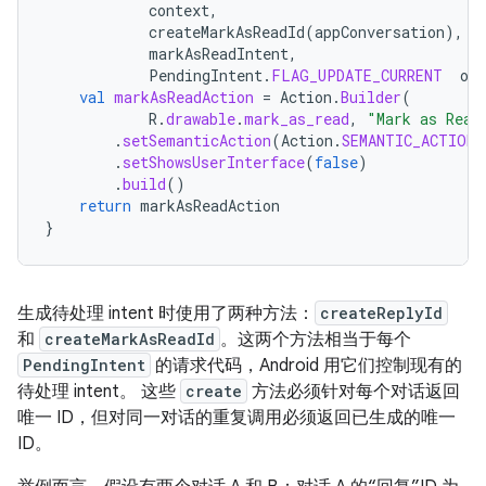
context
,
createMarkAsReadId
(
appConversation
),
/
markAsReadIntent
,
PendingIntent
.
FLAG_UPDATE_CURRENT
or
val
markAsReadAction
=
Action
.
Builder
(
R
.
drawable
.
mark_as_read
,
"Mark as Read
.
setSemanticAction
(
Action
.
SEMANTIC_ACTION_
.
setShowsUserInterface
(
false
)
.
build
()
return
markAsReadAction
}
生成待处理 intent 时使用了两种方法：
createReplyId
和
createMarkAsReadId
。这两个方法相当于每个
PendingIntent
的请求代码，Android 用它们控制现有的
待处理 intent。 这些
create
方法必须针对每个对话返回
唯一 ID，但对同一对话的重复调用必须返回已生成的唯一
ID。