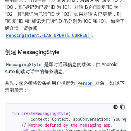
举例而言，假设有两个对话 A 和 B：对话 A 的“回复”ID 为
100，其“标记为已读”ID 为 101。对话 B 的“回复”ID 为
102，其“标记为已读”ID 为 103。如果对话 A 已更新，则
“回复”ID 和“标记为已读”ID 仍分别为 100 和 101。如需了
解详情，请参阅
PendingIntent.FLAG_UPDATE_CURRENT
。
创建 Messaging
Style
MessagingStyle
是即时通讯信息的载体，供 Android
Auto 朗读对话中的每条消息。
首先，您必须将设备的用户指定为
Person
对象，如 以下
示例所示：
fun
createMessagingStyle
(
context
:
Context
,
appConversation
:
YourApp
// Method defined by the messaging app.
val
appDeviceUser
:
YourAppUser
=
getAppDeviceU