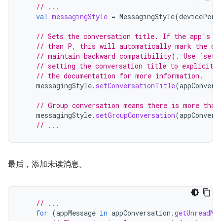
// ...
val
messagingStyle
=
MessagingStyle
(
devicePers
// Sets the conversation title. If the app's t
// than P, this will automatically mark the co
// maintain backward compatibility). Use `setG
// setting the conversation title to explicitl
// the documentation for more information.
messagingStyle
.
setConversationTitle
(
appConvers
// Group conversation means there is more than
messagingStyle
.
setGroupConversation
(
appConvers
// ...
最后，添加未读消息。
// ...
for
(
appMessage
in
appConversation
.
getUnreadMe