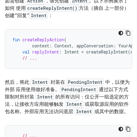
如需创建
Action
，请先创建
Intent
。以下示例展示了
如何 使用
createReplyIntent()
方法（摘自 上一部分）
创建“回复”
Intent
：
fun
createReplyAction
(
context
:
Context
,
appConversation
:
YourApp
val
replyIntent
:
Intent
=
createReplyIntent
(
co
// ...
然后，将此
Intent
封装在
PendingIntent
中，以便为
外部 应用使用做好准备。
PendingIntent
通过以下方式
限制对所封装
Intent
的所有访问：仅公开一组选定的方
法，让接收方应用能够触发
Intent
或获取源应用的软件
包名称。外部应用无法访问底层
Intent
或其中的数据。
// ...