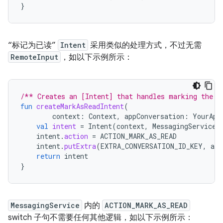
}
“标记为已读”
Intent
采用类似的处理方式，不过无需
RemoteInput
，如以下示例所示：
/** Creates an [Intent] that handles marking the [
fun
createMarkAsReadIntent
(
context
:
Context
,
appConversation
:
YourApp
val
intent
=
Intent
(
context
,
MessagingService
:
intent
.
action
=
ACTION_MARK_AS_READ
intent
.
putExtra
(
EXTRA_CONVERSATION_ID_KEY
,
app
return
intent
}
MessagingService
内的
ACTION_MARK_AS_READ
switch 子句不需要任何其他逻辑，如以下示例所示：