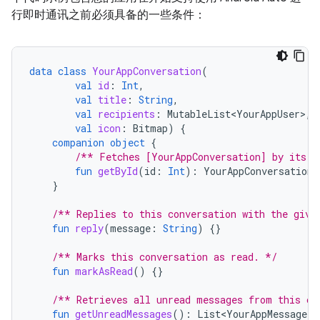
行即时通讯之前必须具备的一些条件：
data
class
YourAppConversation
(
val
id
:
Int
,
val
title
:
String
,
val
recipients
:
MutableList<YourAppUser>
,
val
icon
:
Bitmap
)
{
companion
object
{
/** Fetches [YourAppConversation] by its [
fun
getById
(
id
:
Int
):
YourAppConversation
}
/** Replies to this conversation with the give
fun
reply
(
message
:
String
)
{}
/** Marks this conversation as read. */
fun
markAsRead
()
{}
/** Retrieves all unread messages from this co
fun
getUnreadMessages
():
List<YourAppMessage>