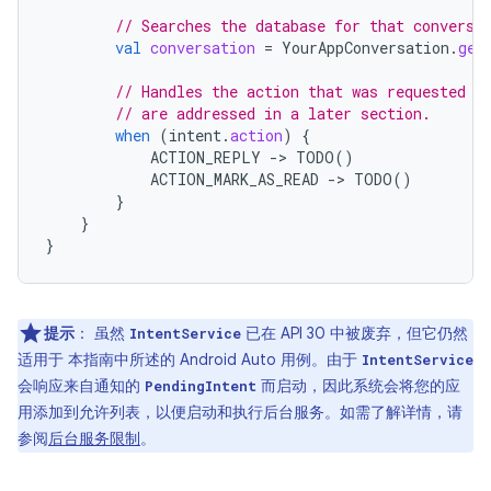
// Searches the database for that conversa
val
conversation
=
YourAppConversation
.
get
// Handles the action that was requested i
// are addressed in a later section.
when
(
intent
.
action
)
{
ACTION_REPLY
-
>
TODO
()
ACTION_MARK_AS_READ
-
>
TODO
()
}
}
}
提示
：
虽然
已在 API 30 中被废弃，但它仍然
IntentService
适用于 本指南中所述的 Android Auto 用例。由于
IntentService
会响应来自通知的
而启动，因此系统会将您的应
PendingIntent
用添加到允许列表，以便启动和执行后台服务。如需了解详情，请
参阅
后台服务限制
。