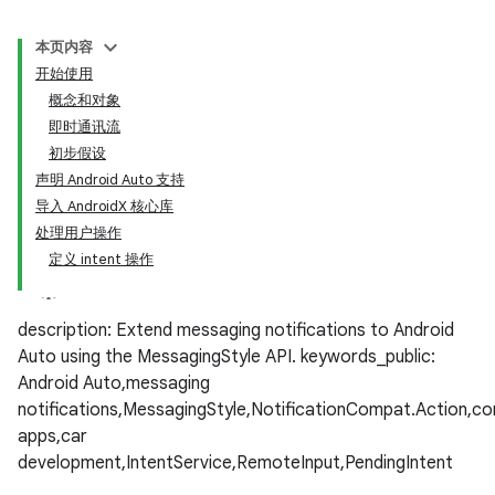
本页内容
开始使用
概念和对象
即时通讯流
初步假设
声明 Android Auto 支持
导入 AndroidX 核心库
处理用户操作
定义 intent 操作
description: Extend messaging notifications to Android
Auto using the MessagingStyle API. keywords_public:
Android Auto,messaging
notifications,MessagingStyle,NotificationCompat.Action,c
apps,car
development,IntentService,RemoteInput,PendingIntent