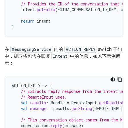
// Provides the ID of the conversation that th
intent
.
putExtra
(
EXTRA_CONVERSATION_ID_KEY
,
app
return
intent
}
在
MessagingService
内的
ACTION_REPLY
switch 子句
中，提取将包含在回复
Intent
中的信息，如以下示例所
示：
ACTION_REPLY
-
>
{
// Extracts reply response from the intent usi
// RemoteInput uses.
val
results
:
Bundle
=
RemoteInput
.
getResultsFr
val
message
=
results
.
getString
(
REMOTE_INPUT_R
// This conversation object comes from the Mes
conversation
.
reply
(
message
)