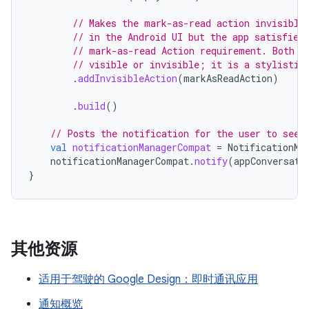
// Makes the mark-as-read action invisible
// in the Android UI but the app satisfies
// mark-as-read Action requirement. Both r
// visible or invisible; it is a stylistic
.
addInvisibleAction
(
markAsReadAction
)
.
build
()
// Posts the notification for the user to see.
val
notificationManagerCompat
=
NotificationMa
notificationManagerCompat
.
notify
(
appConversati
}
其他资源
适用于驾驶的 Google Design：即时通讯应用
通知概览