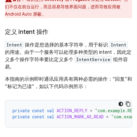
们不仅在前台运行，而且容易导致界面问题，进而导致应用被
Android Auto 屏蔽。
定义 intent 操作
Intent
操作是您选择的基本字符串，用于标识
Intent
的用途。由于一个服务可以处理多种类型的 intent，因此定
义多个操作字符串要比定义多个
IntentService
组件容
易。
本指南的示例即时通讯应用具有两种必需的操作：“回复”和
“标记为已读”，如以下代码示例所示：
private
const
val
ACTION_REPLY
=
"com.example.REP
private
const
val
ACTION_MARK_AS_READ
=
"com.examp