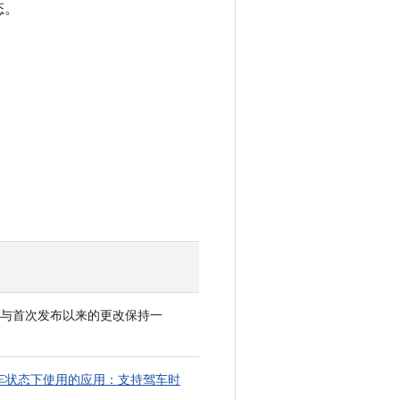
动态。
。
，使其与首次发布以来的更改保持一
S 的停车状态下使用的应用：支持驾车时