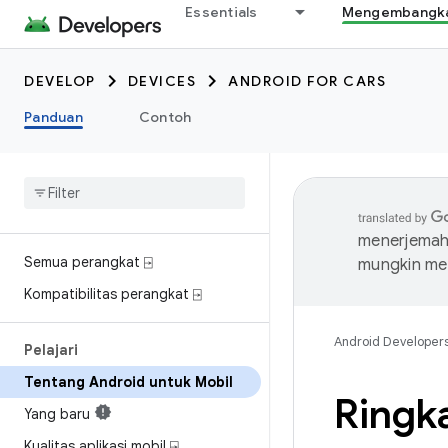
Essentials
Mengembangkan
DEVELOP
DEVICES
ANDROID FOR CARS
Panduan
Contoh
menerjemahk
Semua perangkat ⍈
mungkin me
Kompatibilitas perangkat ⍈
Android Developer
Pelajari
Tentang Android untuk Mobil
Ringk
Yang baru
Kualitas aplikasi mobil ⍈