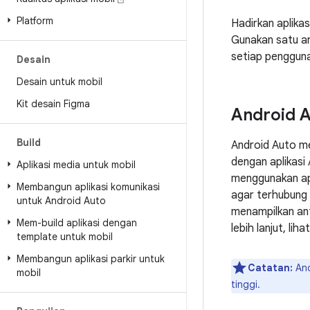
Platform
Hadirkan aplika
Gunakan satu ar
setiap pengguna
Desain
Desain untuk mobil
Kit desain Figma
Android 
Build
Android Auto me
dengan aplikasi
Aplikasi media untuk mobil
menggunakan apl
Membangun aplikasi komunikasi
agar terhubung 
untuk Android Auto
menampilkan an
Mem-build aplikasi dengan
lebih lanjut, liha
template untuk mobil
Membangun aplikasi parkir untuk
Catatan:
And
mobil
tinggi.