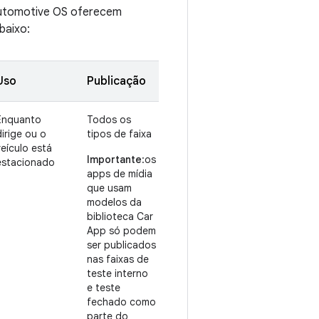
 Automotive OS oferecem
baixo:
Uso
Publicação
Enquanto
Todos os
dirige ou o
tipos de faixa
veículo está
Importante
:os
estacionado
apps de mídia
que usam
modelos da
biblioteca Car
App só podem
ser publicados
nas faixas de
teste interno
e teste
fechado como
parte do