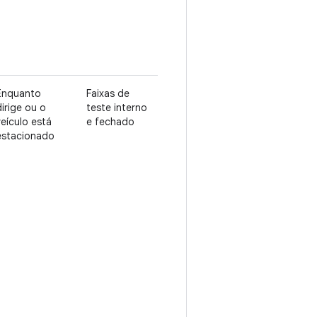
Enquanto
Faixas de
dirige ou o
teste interno
veículo está
e fechado
estacionado