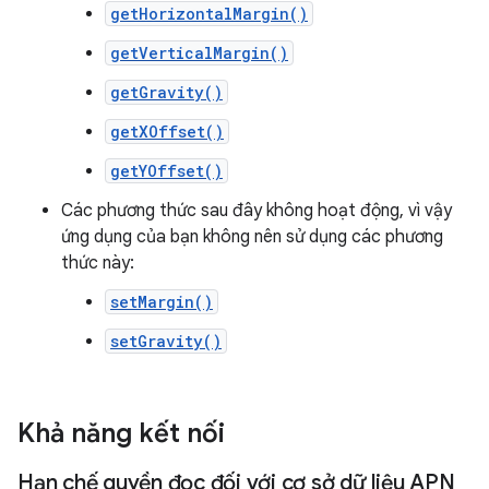
getHorizontalMargin()
getVerticalMargin()
getGravity()
getXOffset()
getYOffset()
Các phương thức sau đây không hoạt động, vì vậy
ứng dụng của bạn không nên sử dụng các phương
thức này:
setMargin()
setGravity()
Khả năng kết nối
Hạn chế quyền đọc đối với cơ sở dữ liệu APN