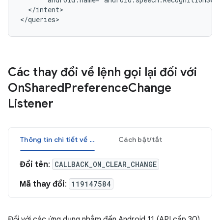
</intent>

</queries>
Các thay đổi về lệnh gọi lại đối với
On
Shared
Preference
Change
Listener
Thông tin chi tiết về nội dung thay đổi
Cách bật/tắt
Đổi tên
:
CALLBACK_ON_CLEAR_CHANGE
Mã thay đổi
:
119147584
Đối với các ứng dụng nhắm đến Android 11 (API cấp 30),