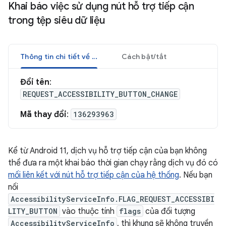
Khai báo việc sử dụng nút hỗ trợ tiếp cận
trong tệp siêu dữ liệu
Thông tin chi tiết về nội dung thay đổi
Cách bật/tắt
Đổi tên
:
REQUEST_ACCESSIBILITY_BUTTON_CHANGE
Mã thay đổi
:
136293963
Kể từ Android 11, dịch vụ hỗ trợ tiếp cận của bạn không
thể đưa ra một khai báo thời gian chạy rằng dịch vụ đó có
mối liên kết với nút hỗ trợ tiếp cận của hệ thống
. Nếu bạn
nối
AccessibilityServiceInfo.FLAG_REQUEST_ACCESSIBI
LITY_BUTTON
vào thuộc tính
flags
của đối tượng
AccessibilityServiceInfo
, thì khung sẽ không truyền