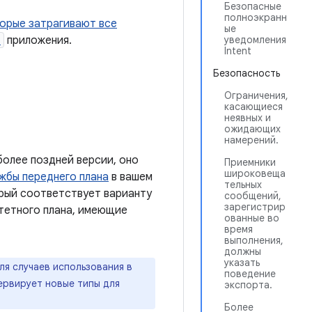
Безопасные
полноэкранн
торые затрагивают все
ые
n
приложения.
уведомления
Intent
Безопасность
Ограничения,
касающиеся
неявных и
ожидающих
намерений.
 более поздней версии, оно
Приемники
широковеща
жбы переднего плана
в вашем
тельных
орый соответствует варианту
сообщений,
зарегистрир
тетного плана, имеющие
ованные во
время
выполнения,
должны
указать
ля случаев использования в
поведение
ервирует новые типы для
экспорта.
Более