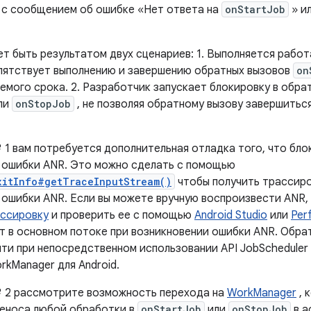
 с сообщением об ошибке «Нет ответа на
onStartJob
» и
т быть результатом двух сценариев: 1. Выполняется рабо
епятствует выполнению и завершению обратных вызовов
on
емого срока. 2. Разработчик запускает блокировку в обра
ли
onStopJob
, не позволяя обратному вызову завершитьс
 1 вам потребуется дополнительная отладка того, что бло
 ошибки ANR. Это можно сделать с помощью
xitInfo#getTraceInputStream()
чтобы получить трассиро
 ошибки ANR. Если вы можете вручную воспроизвести ANR,
ссировку
и проверить ее с помощью
Android Studio
или
Perf
т в основном потоке при возникновении ошибки ANR. Обрат
ти при непосредственном использовании API JobScheduler 
rkManager для Android.
 2 рассмотрите возможность перехода на
WorkManager
, 
еноса любой обработки в
onStartJob
или
onStopJob
в а