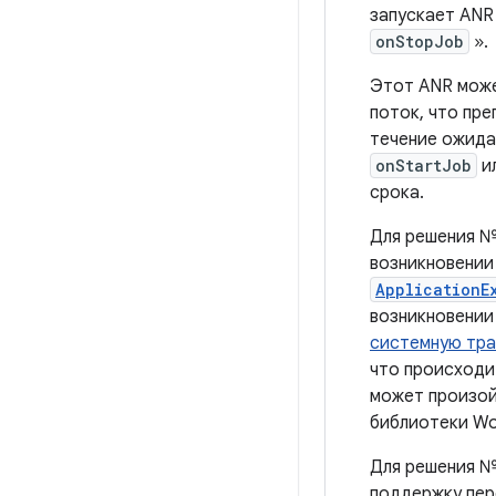
запускает ANR
onStopJob
».
Этот ANR може
поток, что пр
течение ожида
onStartJob
и
срока.
Для решения №
возникновении
ApplicationE
возникновении
системную тра
что происходи
может произой
библиотеки Wo
Для решения №
поддержку пер