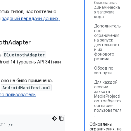
безопасная
динамическа
 этих типов, настоятельно
я загрузка
кода
и
заданий передачи данных,
Дополнитель
ные
ограничения
на запуск
oth
Adapter
деятельност
и из
фонового
да
BluetoothAdapter
режима.
oid 14 (уровень API 34) или
Обход по
зип-пути
о оно не было применено.
Для каждой
сессии
е
AndroidManifest.xml
захвата
то пользователь
MediaProjecti
on требуется
согласие
пользователя
.
Обновлены
CT"
ограничения, не