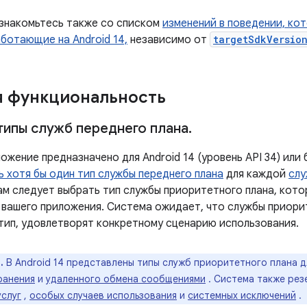
знакомьтесь также со списком
изменений в поведении, ко
ботающие на Android 14,
независимо от
targetSdkVersio
 функциональность
типы служб переднего плана
.
ожение предназначено для Android 14 (уровень API 34) или
ь хотя бы один тип службы переднего плана
для каждой
слу
ам следует выбрать тип службы приоритетного плана, кот
 вашего приложения. Система ожидает, что службы приори
тип, удовлетворят конкретному сценарию использования.
.
В Android 14 представлены типы служб приоритетного плана д
ранения
и
удаленного обмена сообщениями
. Система также рез
услуг
,
особых случаев использования
и
системных исключений
.