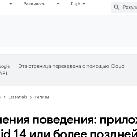
Развивать
Ещё
Эта страница переведена с помощью
Cloud
 API
.
s
Essentials
Релизы
ения поведения: прило
id 14 или более поздне