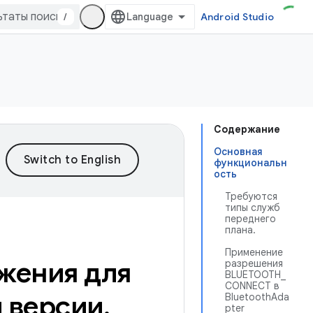
/
Android Studio
Содержание
Основная
функциональн
ость
Требуются
типы служб
переднего
плана.
Применение
жения для
разрешения
BLUETOOTH_
CONNECT в
й версии
.
BluetoothAda
pter