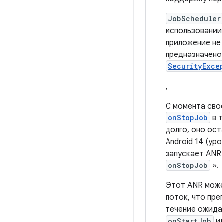
JobScheduler
использовании
приложение не
предназначено 
SecurityExce
,
С момента сво
onStopJob
в 
долго, оно ос
Android 14 (ур
запускает ANR
onStopJob
».
Этот ANR може
поток, что пр
течение ожида
onStartJob
и