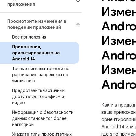
приложения
Измен
Просмотрите изменения в
Andro
поведении приложений
Измен
Все приложения
Приложения
,
Andro
ориентированные на
Android 14
Измен
Точные сигналы тревоги по
расписанию запрещены по
Andro
умолчанию
Предоставить частичный
доступ к фотографиям и
видео
Как и в предыд
ваше приложен
Информация о безопасности
данных становится более
ориентированны
наглядной
Android 14 или
где это примен
Укажите типы приоритетных