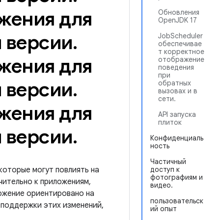
жения для
Обновления
OpenJDK 17
й версии
.
JobScheduler
обеспечивае
т корректное
жения для
отображение
поведения
при
й версии
.
обратных
вызовах и в
сети.
жения для
API запуска
плиток
й версии
.
Конфиденциаль
ность
Частичный
 которые могут повлиять на
доступ к
фотографиям и
чительно к приложениям,
видео.
ложение ориентировано на
пользовательск
й поддержки этих изменений,
ий опыт