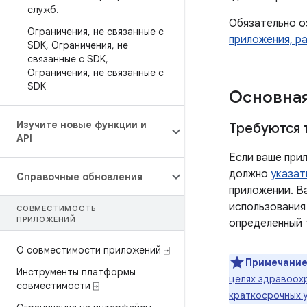
служб
.
Обязательно о
Ограничения
,
не связанные с
приложения, ра
SDK
,
Ограничения
,
не
связанные с SDK
,
Ограничения
,
не связанные с
SDK
Основная
Изучите новые функции и
Требуются 
API
Если ваше прил
должно
указат
Справочные обновления
приложении. В
использования
СОВМЕСТИМОСТЬ
ПРИЛОЖЕНИЙ
определенный 
О совместимости приложений ⍈
Примечание
Инструменты платформы
целях здравоох
совместимости ⍈
краткосрочных 