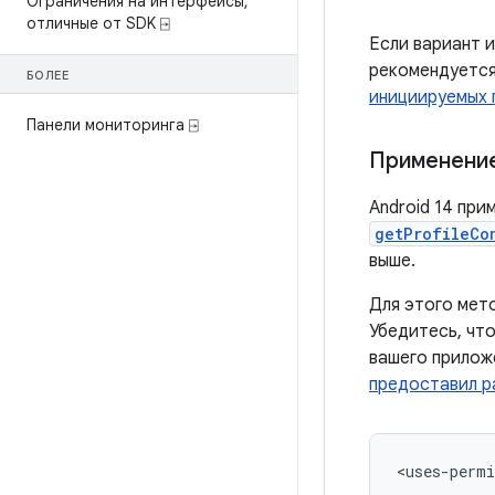
Ограничения на интерфейсы
,
отличные от SDK ⍈
Если вариант и
рекомендуется
БОЛЕЕ
инициируемых 
Панели мониторинга ⍈
Применени
Android 14 пр
getProfileCo
выше.
Для этого мет
Убедитесь, чт
вашего прилож
предоставил р
<uses-permi