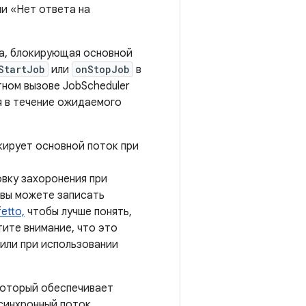
ли «Нет ответа на
та, блокирующая основной
StartJob
или
onStopJob
в
тном вызове JobScheduler
я в течение ожидаемого
кирует основной поток при
вку захоронения при
 вы можете записать
etto,
чтобы лучше понять,
ите внимание, что это
или при использовании
который обеспечивает
синхронный поток.