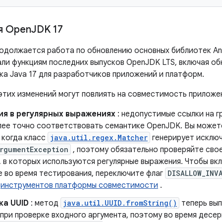
я Open
JDK 17
родолжается работа по обновлению основных библиотек And
ли функциям последних выпусков OpenJDK LTS, включая об
ка Java 17 для разработчиков приложений и платформ.
этих изменений могут повлиять на совместимость приложе
ия в регулярных выражениях
: недопустимые ссылки на г
лее точно соответствовать семантике OpenJDK. Вы может
 когда класс
java.util.regex.Matcher
генерирует исклю
rgumentException
, поэтому обязательно проверяйте сво
 в которых используются регулярные выражения. Чтобы вк
е во время тестирования, переключите флаг
DISALLOW_INV
ю
инструментов платформы совместимости
.
ка UUID
: метод
java.util.UUID.fromString()
теперь вып
 при проверке входного аргумента, поэтому во время десе