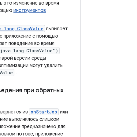
ь это изменение во время
мощью
инструментов
a.lang.ClassValue
вызывает
ое приложение с помощью
няет поведение во время
"java.lang.ClassValue")
старой версии среды
 оптимизации могут удалить
Value
.
ведения при обратных
 вернется из
onStartJob
или
дание выполнялось слишком
иложение предназначено для
сновном потоке, приложение