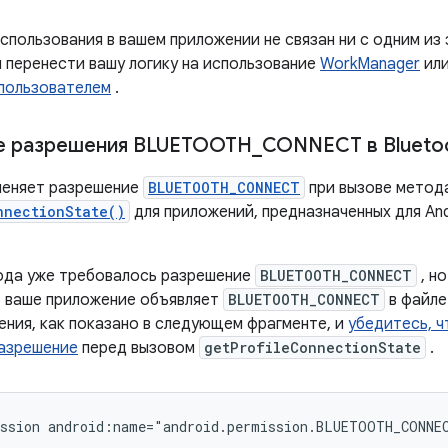
спользования в вашем приложении не связан ни с одним из
 перенести вашу логику на использование
WorkManager
ил
пользователем
.
е разрешения BLUETOOTH
_
CONNECT в Blueto
именяет разрешение
BLUETOOTH_CONNECT
при вызове мето
nnectionState()
для приложений, предназначенных для Andr
ода уже требовалось разрешение
BLUETOOTH_CONNECT
, н
о ваше приложение объявляет
BLUETOOTH_CONNECT
в файл
ения, как показано в следующем фрагменте, и
убедитесь, ч
азрешение
перед вызовом
getProfileConnectionState
.
ssion
android:name="android.permission.BLUETOOTH_CONNE