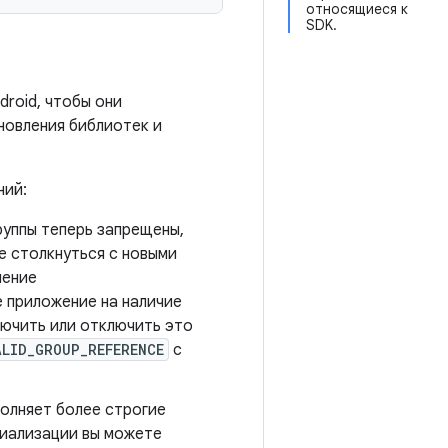
относящиеся к
SDK.
roid, чтобы они
новления библиотек и
ний:
руппы теперь запрещены,
е столкнуться с новыми
чение
е приложение на наличие
лючить или отключить это
ALID_GROUP_REFERENCE
с
олняет более строгие
риализации вы можете