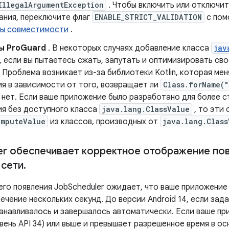
IllegalArgumentException
. Чтобы включить или отключит
ания, переключите флаг
ENABLE_STRICT_VALIDATION
с по
ы совместимости
.
ы ProGuard
. В некоторых случаях добавление класса
jav
, если вы пытаетесь сжать, запутать и оптимизировать св
 Проблема возникает из-за библиотеки Kotlin, которая ме
ия в зависимости от того, возвращает ли
Class.forName(
 нет. Если ваше приложение было разработано для более 
ия без доступного класса
java.lang.ClassValue
, то эти
omputeValue
из классов, производных от
java.lang.Class
er обеспечивает корректное отображение по
 сети
.
его появления JobScheduler ожидает, что ваше приложение
течение нескольких секунд. До версии Android 14, если за
танавливалось и завершалось автоматически. Если ваше пр
овень API 34) или выше и превышает разрешенное время в о