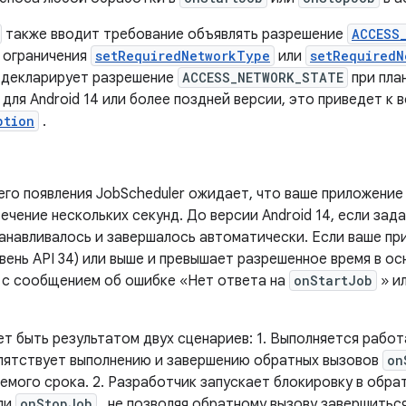
также вводит требование объявлять разрешение
ACCESS
 ограничения
setRequiredNetworkType
или
setRequiredN
 декларирует разрешение
ACCESS_NETWORK_STATE
при пла
для Android 14 или более поздней версии, это приведет к
ption
.
его появления JobScheduler ожидает, что ваше приложение
течение нескольких секунд. До версии Android 14, если за
танавливалось и завершалось автоматически. Если ваше пр
овень API 34) или выше и превышает разрешенное время в о
 с сообщением об ошибке «Нет ответа на
onStartJob
» и
т быть результатом двух сценариев: 1. Выполняется рабо
епятствует выполнению и завершению обратных вызовов
on
емого срока. 2. Разработчик запускает блокировку в обра
ли
onStopJob
, не позволяя обратному вызову завершитьс