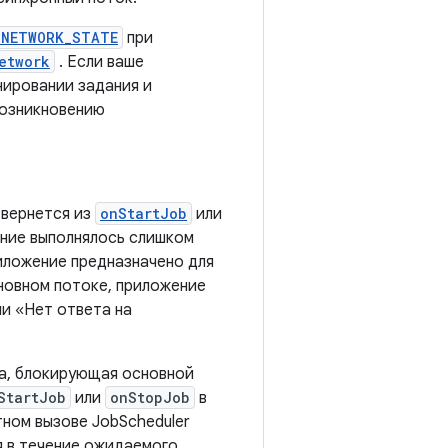
_NETWORK_STATE
при
etwork
. Если ваше
нировании задания и
 возникновению
 вернется из
onStartJob
или
дание выполнялось слишком
иложение предназначено для
сновном потоке, приложение
ли «Нет ответа на
та, блокирующая основной
StartJob
или
onStopJob
в
тном вызове JobScheduler
я в течение ожидаемого