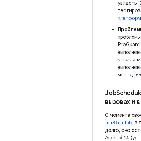
увидеть
тестиров
платформ
Проблем
проблемы
ProGuard.
выполнен
класс или
выполнен
метод
c
Job
Schedul
вызовах и в
С момента сво
onStopJob
в 
долго, оно ос
Android 14 (ур