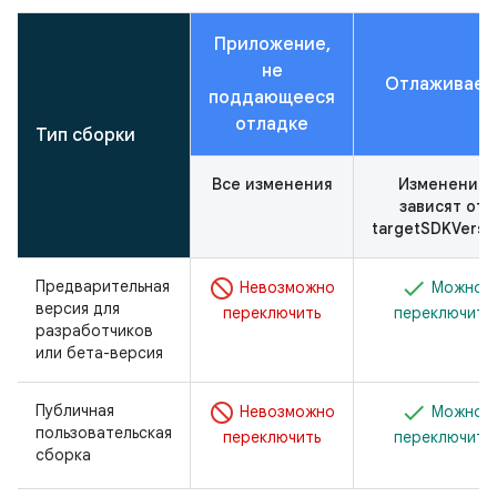
Приложение,
не
Отлаживаем
поддающееся
отладке
Тип сборки
Все изменения
Изменения
зависят от
targetSDKVersio
Предварительная
Невозможно
Можно
версия для
переключить
переключить
разработчиков
или бета-версия
Публичная
Невозможно
Можно
пользовательская
переключить
переключить
сборка