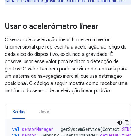
saída do sensor de gravidade é idêntica à do acelerômetro.
Usar o acelerômetro linear
O sensor de aceleração linear fornece um vetor
tridimensional que representa a aceleração ao longo de
cada eixo do dispositivo, excluindo a gravidade. É
possível usar esse valor para realizar a detecção de
gestos. O valor também pode servir como entrada para
um sistema de navegação inercial, que usa estimação
posicional. O código a seguir mostra como receber uma
instância do sensor de aceleração linear padrão:
Kotlin
Java
val
sensorManager
=
getSystemService
(
Context
.
SENSO
val
sensor
:
Sensor? 
=
sensorManager
.
getDefaultSens