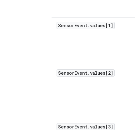
de
po
Sensor
Event
.
values[1]
Ac
me
lo
Y 
co
de
Sensor
Event
.
values[2]
Ac
me
lo
Z 
co
de
po
Sensor
Event
.
values[3]
Ac
me
lo