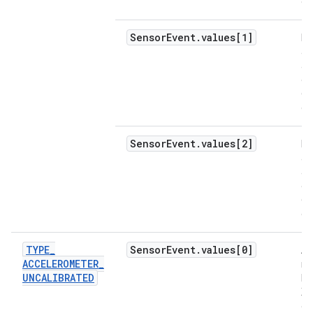
gr
Sensor
Event
.
values[1]
Fo
ac
ao
ei
(i
gr
Sensor
Event
.
values[2]
Fo
ac
ao
ei
(i
gr
TYPE
_
Sensor
Event
.
values[0]
Ac
ACCELEROMETER
_
me
UNCALIBRATED
lo
X 
co