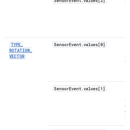
Sensor
Event
.
values[2]
Fo
ac
ao
ei
(e
gr
TYPE
_
Sensor
Event
.
values[0]
C
ROTATION
_
do
VECTOR
ro
lo
x (
si
Sensor
Event
.
values[1]
C
do
ro
lo
y (
si