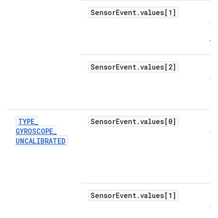
Sensor
Event
.
values[1]
Ta
ro
to
y.
Sensor
Event
.
values[2]
Ta
ro
to
z.
TYPE
_
Sensor
Event
.
values[0]
Ta
GYROSCOPE
_
ro
UNCALIBRATED
co
de
to
x.
Sensor
Event
.
values[1]
Ta
ro
co