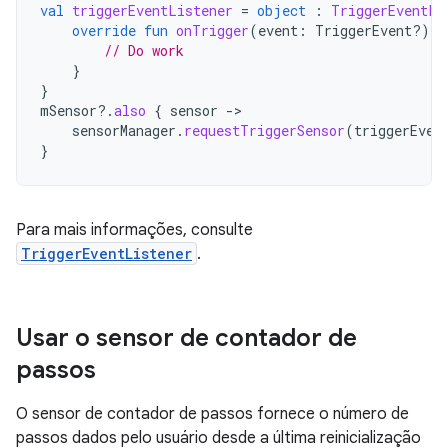
val
triggerEventListener
=
object
:
TriggerEventLi
override
fun
onTrigger
(
event
:
TriggerEvent?)
{
// Do work
}
}
mSensor
?.
also
{
sensor
-
sensorManager
.
requestTriggerSensor
(
triggerEven
}
Para mais informações, consulte
TriggerEventListener
.
Usar o sensor de contador de
passos
O sensor de contador de passos fornece o número de
passos dados pelo usuário desde a última reinicialização