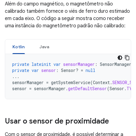
Além do campo magnético, o magnetômetro não
calibrado também fornece o viés de ferro duro estimado
em cada eixo. O código a seguir mostra como receber
uma instância do magnetômetro padrão não calibrado:
Kotlin
Java
private
lateinit
var
sensorManager
:
SensorManager
private
var
sensor
:
Sensor? 
=
null
...
sensorManager
=
getSystemService
(
Context
.
SENSOR_SE
sensor
=
sensorManager
.
getDefaultSensor
(
Sensor
.
TYP
Usar o sensor de proximidade
Com o sensor de proximidade, é possível determinar a