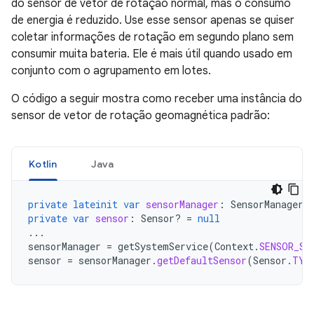
do sensor de vetor de rotação normal, mas o consumo
de energia é reduzido. Use esse sensor apenas se quiser
coletar informações de rotação em segundo plano sem
consumir muita bateria. Ele é mais útil quando usado em
conjunto com o agrupamento em lotes.
O código a seguir mostra como receber uma instância do
sensor de vetor de rotação geomagnética padrão:
Kotlin
Java
private
lateinit
var
sensorManager
:
SensorManager
private
var
sensor
:
Sensor? 
=
null
...
sensorManager
=
getSystemService
(
Context
.
SENSOR_SE
sensor
=
sensorManager
.
getDefaultSensor
(
Sensor
.
TYP