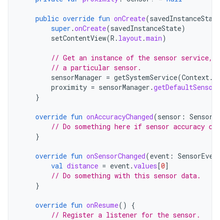
public
override
fun
onCreate
(
savedInstanceStat
super
.
onCreate
(
savedInstanceState
)
setContentView
(
R
.
layout
.
main
)
// Get an instance of the sensor service, 
// a particular sensor.
sensorManager
=
getSystemService
(
Context
.
S
proximity
=
sensorManager
.
getDefaultSensor
}
override
fun
onAccuracyChanged
(
sensor
:
Sensor
,
// Do something here if sensor accuracy ch
}
override
fun
onSensorChanged
(
event
:
SensorEven
val
distance
=
event
.
values
[
0
]
// Do something with this sensor data.
}
override
fun
onResume
()
{
// Register a listener for the sensor.