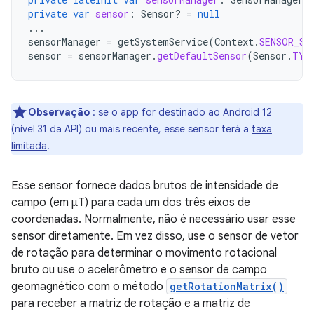
private
var
sensor
:
Sensor? 
=
null
...
sensorManager
=
getSystemService
(
Context
.
SENSOR_SE
sensor
=
sensorManager
.
getDefaultSensor
(
Sensor
.
TYP
Observação
: se o app for destinado ao Android 12
(nível 31 da API) ou mais recente, esse sensor terá a
taxa
limitada
.
Esse sensor fornece dados brutos de intensidade de
campo (em μT) para cada um dos três eixos de
coordenadas. Normalmente, não é necessário usar esse
sensor diretamente. Em vez disso, use o sensor de vetor
de rotação para determinar o movimento rotacional
bruto ou use o acelerômetro e o sensor de campo
geomagnético com o método
getRotationMatrix()
para receber a matriz de rotação e a matriz de