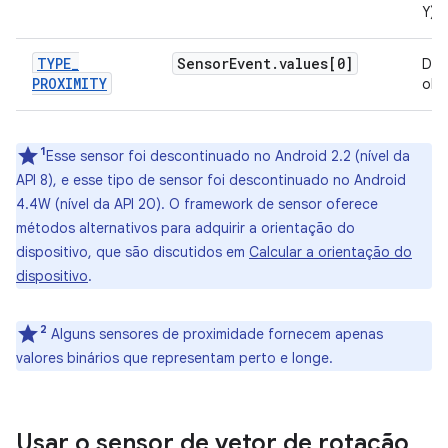
Y).
TYPE
_
Sensor
Event
.
values[0]
Dis
PROXIMITY
obj
1
Esse sensor foi descontinuado no Android 2.2 (nível da
API 8), e esse tipo de sensor foi descontinuado no Android
4.4W (nível da API 20). O framework de sensor oferece
métodos alternativos para adquirir a orientação do
dispositivo, que são discutidos em
Calcular a orientação do
dispositivo
.
2
Alguns sensores de proximidade fornecem apenas
valores binários que representam perto e longe.
Usar o sensor de vetor de rotação