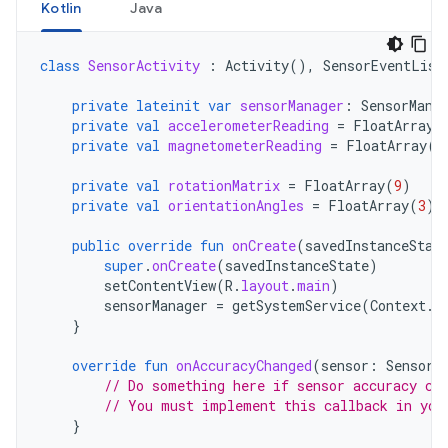
Kotlin
Java
class
SensorActivity
:
Activity
(),
SensorEventList
private
lateinit
var
sensorManager
:
SensorMana
private
val
accelerometerReading
=
FloatArray
(
private
val
magnetometerReading
=
FloatArray
(
3
private
val
rotationMatrix
=
FloatArray
(
9
)
private
val
orientationAngles
=
FloatArray
(
3
)
public
override
fun
onCreate
(
savedInstanceStat
super
.
onCreate
(
savedInstanceState
)
setContentView
(
R
.
layout
.
main
)
sensorManager
=
getSystemService
(
Context
.
S
}
override
fun
onAccuracyChanged
(
sensor
:
Sensor
,
// Do something here if sensor accuracy ch
// You must implement this callback in you
}