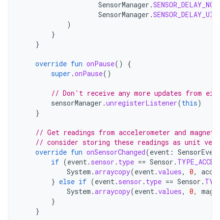
SensorManager
.
SENSOR_DELAY_NOR
SensorManager
.
SENSOR_DELAY_UI
)
}
}
override
fun
onPause
()
{
super
.
onPause
()
// Don't receive any more updates from eit
sensorManager
.
unregisterListener
(
this
)
}
// Get readings from accelerometer and magneto
// consider storing these readings as unit vect
override
fun
onSensorChanged
(
event
:
SensorEven
if
(
event
.
sensor
.
type
==
Sensor
.
TYPE_ACCEL
System
.
arraycopy
(
event
.
values
,
0
,
acce
}
else
if
(
event
.
sensor
.
type
==
Sensor
.
TYP
System
.
arraycopy
(
event
.
values
,
0
,
magn
}
}