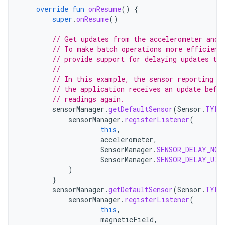
override
fun
onResume
()
{
super
.
onResume
()
// Get updates from the accelerometer and 
// To make batch operations more efficient
// provide support for delaying updates to 
//
// In this example, the sensor reporting d
// the application receives an update befo
// readings again.
sensorManager
.
getDefaultSensor
(
Sensor
.
TYPE
sensorManager
.
registerListener
(
this
,
accelerometer
,
SensorManager
.
SENSOR_DELAY_NOR
SensorManager
.
SENSOR_DELAY_UI
)
}
sensorManager
.
getDefaultSensor
(
Sensor
.
TYPE
sensorManager
.
registerListener
(
this
,
magneticField
,