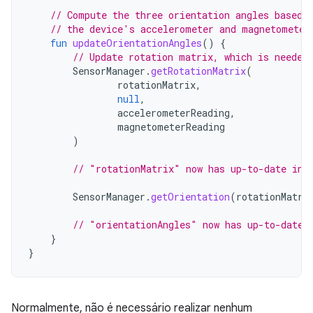
// Compute the three orientation angles based 
// the device's accelerometer and magnetometer
fun
updateOrientationAngles
()
{
// Update rotation matrix, which is needed
SensorManager
.
getRotationMatrix
(
rotationMatrix
,
null
,
accelerometerReading
,
magnetometerReading
)
// "rotationMatrix" now has up-to-date inf
SensorManager
.
getOrientation
(
rotationMatri
// "orientationAngles" now has up-to-date 
}
}
Normalmente, não é necessário realizar nenhum