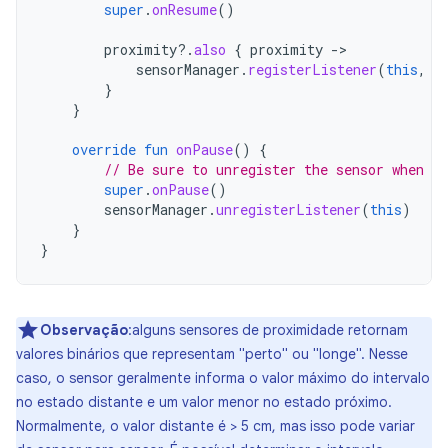
super
.
onResume
()
proximity
?.
also
{
proximity
-
sensorManager
.
registerListener
(
this
,
p
}
}
override
fun
onPause
()
{
// Be sure to unregister the sensor when th
super
.
onPause
()
sensorManager
.
unregisterListener
(
this
)
}
}
Observação
:alguns sensores de proximidade retornam
valores binários que representam "perto" ou "longe". Nesse
caso, o sensor geralmente informa o valor máximo do intervalo
no estado distante e um valor menor no estado próximo.
Normalmente, o valor distante é > 5 cm, mas isso pode variar