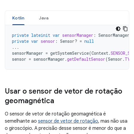
Kotlin
Java
private
lateinit
var
sensorManager
:
SensorManager
private
var
sensor
:
Sensor? 
=
null
...
sensorManager
=
getSystemService
(
Context
.
SENSOR_SE
sensor
=
sensorManager
.
getDefaultSensor
(
Sensor
.
TYP
Usar o sensor de vetor de rotação
geomagnética
O sensor de vetor de rotação geomagnética é
semelhante ao
sensor de vetor de rotação
, mas não usa
o giroscópio. A precisão desse sensor é menor do que a