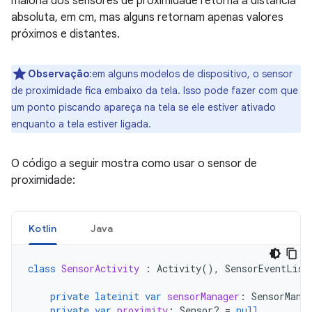
maioria dos sensores de proximidade retorna a distância
absoluta, em cm, mas alguns retornam apenas valores
próximos e distantes.
Observação
:em alguns modelos de dispositivo, o sensor
de proximidade fica embaixo da tela. Isso pode fazer com que
um ponto piscando apareça na tela se ele estiver ativado
enquanto a tela estiver ligada.
O código a seguir mostra como usar o sensor de
proximidade:
Kotlin
Java
class
SensorActivity
:
Activity
(),
SensorEventList
private
lateinit
var
sensorManager
:
SensorMana
private
var
proximity
:
Sensor? 
=
null