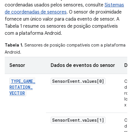
coordenadas usados pelos sensores, consulte
Sistemas
de coordenadas de sensores
. O sensor de proximidade
fornece um único valor para cada evento de sensor. A
Tabela 1 resume os sensores de posição compatíveis
com a plataforma Android.
Tabela 1.
Sensores de posição compatíveis com a plataforma
Android.
Sensor
Dados de eventos do sensor
Des
TYPE
_
GAME
_
Sensor
Event
.
values[0]
Com
ROTATION
_
do 
VECTOR
rot
lon
x (x
Sensor
Event
.
values[1]
Com
do 