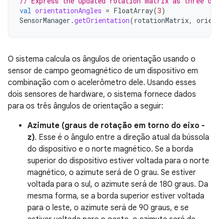
// Express the updated rotation matrix as three or
val
orientationAngles
=
FloatArray
(
3
)
SensorManager
.
getOrientation
(
rotationMatrix
,
orien
O sistema calcula os ângulos de orientação usando o
sensor de campo geomagnético de um dispositivo em
combinação com o acelerômetro dele. Usando esses
dois sensores de hardware, o sistema fornece dados
para os três ângulos de orientação a seguir:
Azimute (graus de rotação em torno do eixo -
z)
. Esse é o ângulo entre a direção atual da bússola
do dispositivo e o norte magnético. Se a borda
superior do dispositivo estiver voltada para o norte
magnético, o azimute será de 0 grau. Se estiver
voltada para o sul, o azimute será de 180 graus. Da
mesma forma, se a borda superior estiver voltada
para o leste, o azimute será de 90 graus, e se