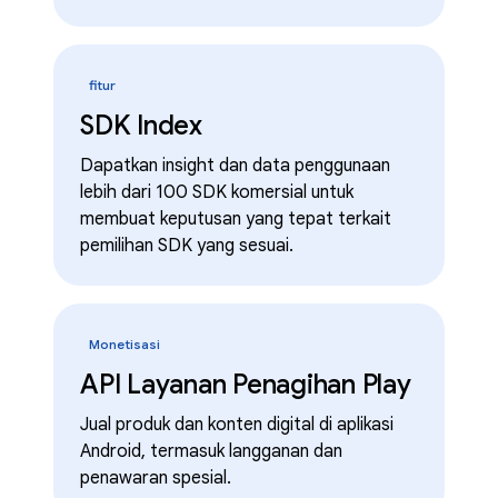
fitur
SDK Index
Dapatkan insight dan data penggunaan
lebih dari 100 SDK komersial untuk
membuat keputusan yang tepat terkait
pemilihan SDK yang sesuai.
Monetisasi
API Layanan Penagihan Play
Jual produk dan konten digital di aplikasi
Android, termasuk langganan dan
penawaran spesial.