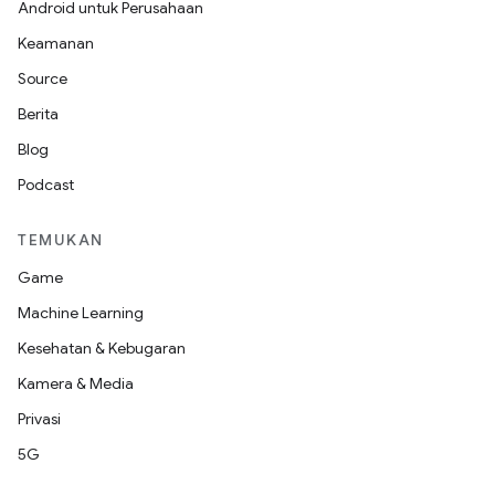
Android untuk Perusahaan
Keamanan
Source
Berita
Blog
Podcast
TEMUKAN
Game
Machine Learning
Kesehatan & Kebugaran
Kamera & Media
Privasi
5G