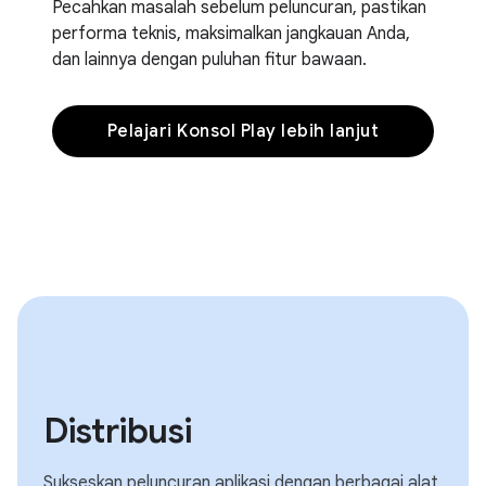
Pecahkan masalah sebelum peluncuran, pastikan
performa teknis, maksimalkan jangkauan Anda,
dan lainnya dengan puluhan fitur bawaan.
Pelajari Konsol Play lebih lanjut
Distribusi
Sukseskan peluncuran aplikasi dengan berbagai alat