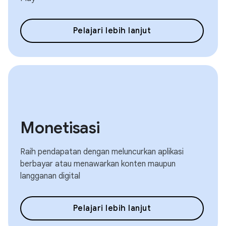
Pelajari lebih lanjut
Monetisasi
Raih pendapatan dengan meluncurkan aplikasi
berbayar atau menawarkan konten maupun
langganan digital
Pelajari lebih lanjut