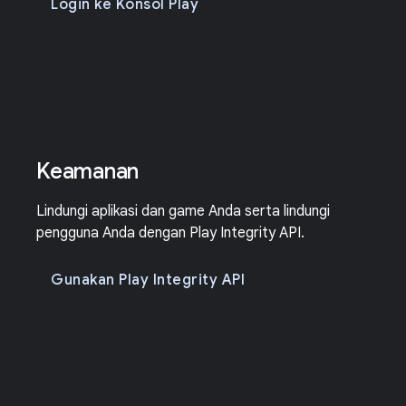
Login ke Konsol Play
Keamanan
Lindungi aplikasi dan game Anda serta lindungi
pengguna Anda dengan Play Integrity API.
Gunakan Play Integrity API