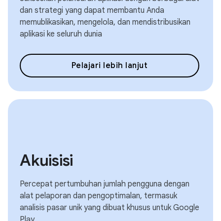
dan strategi yang dapat membantu Anda
memublikasikan, mengelola, dan mendistribusikan
aplikasi ke seluruh dunia
Pelajari lebih lanjut
Akuisisi
Percepat pertumbuhan jumlah pengguna dengan
alat pelaporan dan pengoptimalan, termasuk
analisis pasar unik yang dibuat khusus untuk Google
Play