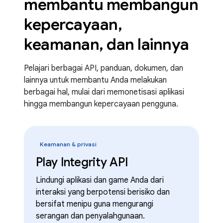
membantu membangun
kepercayaan,
keamanan, dan lainnya
Pelajari berbagai API, panduan, dokumen, dan
lainnya untuk membantu Anda melakukan
berbagai hal, mulai dari memonetisasi aplikasi
hingga membangun kepercayaan pengguna.
Keamanan & privasi
Play Integrity API
Lindungi aplikasi dan game Anda dari
interaksi yang berpotensi berisiko dan
bersifat menipu guna mengurangi
serangan dan penyalahgunaan.