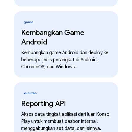
game
Kembangkan Game
Android
Kembangkan game Android dan deploy ke
beberapa jenis perangkat di Android,
ChromeOS, dan Windows.
kualitas
Reporting API
Akses data tingkat aplikasi dari luar Konsol
Play untuk membuat dasbor internal,
menggabungkan set data, dan lainnya.