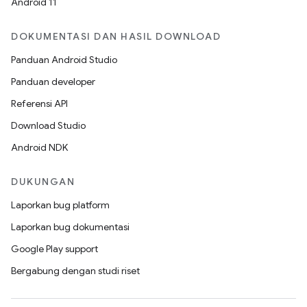
Android 11
DOKUMENTASI DAN HASIL DOWNLOAD
Panduan Android Studio
Panduan developer
Referensi API
Download Studio
Android NDK
DUKUNGAN
Laporkan bug platform
Laporkan bug dokumentasi
Google Play support
Bergabung dengan studi riset