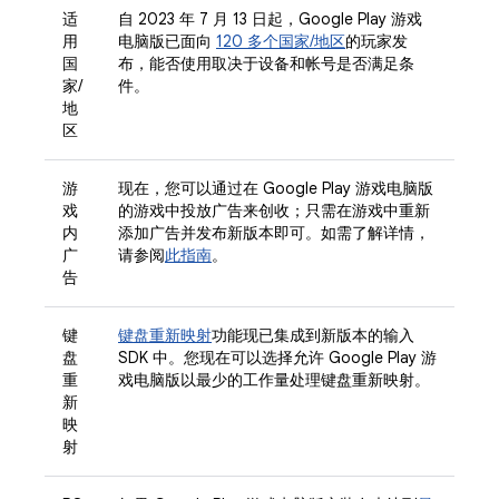
适
自 2023 年 7 月 13 日起，Google Play 游戏
用
电脑版已面向
120 多个国家/地区
的玩家发
国
布，能否使用取决于设备和帐号是否满足条
家/
件。
地
区
游
现在，您可以通过在 Google Play 游戏电脑版
戏
的游戏中投放广告来创收；只需在游戏中重新
内
添加广告并发布新版本即可。如需了解详情，
广
请参阅
此指南
。
告
键
键盘重新映射
功能现已集成到新版本的输入
盘
SDK 中。您现在可以选择允许 Google Play 游
重
戏电脑版以最少的工作量处理键盘重新映射。
新
映
射