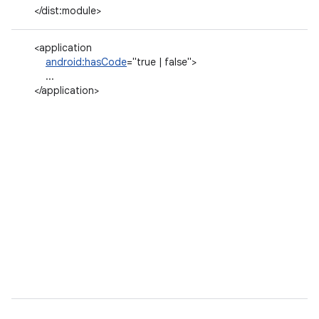
</dist:module>
<application
android:hasCode
="true | false">
...
</application>
...