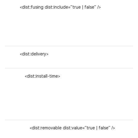
<dist:fusing dist:include="true | false" />
<dist:delivery>
<dist:install-time>
<dist:removable dist:value="true | false" />