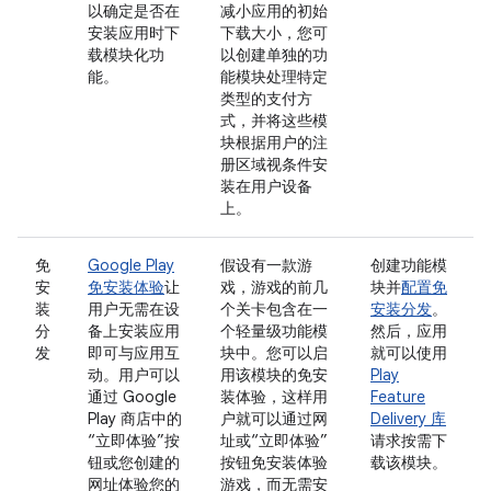
以确定是否在
减小应用的初始
安装应用时下
下载大小，您可
载模块化功
以创建单独的功
能。
能模块处理特定
类型的支付方
式，并将这些模
块根据用户的注
册区域视条件安
装在用户设备
上。
免
Google Play
假设有一款游
创建功能模
安
免安装体验
让
戏，游戏的前几
块并
配置免
装
用户无需在设
个关卡包含在一
安装分发
。
分
备上安装应用
个轻量级功能模
然后，应用
发
即可与应用互
块中。您可以启
就可以使用
动。用户可以
用该模块的免安
Play
通过 Google
装体验，这样用
Feature
Play 商店中的
户就可以通过网
Delivery 库
“立即体验”按
址或“立即体验”
请求按需下
钮或您创建的
按钮免安装体验
载该模块。
网址体验您的
游戏，而无需安