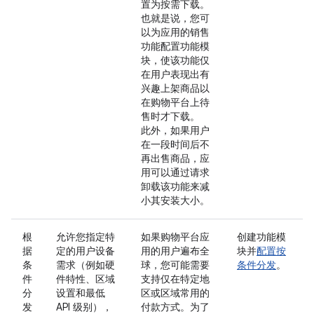
置为按需下载。
也就是说，您可
以为应用的销售
功能配置功能模
块，使该功能仅
在用户表现出有
兴趣上架商品以
在购物平台上待
售时才下载。
此外，如果用户
在一段时间后不
再出售商品，应
用可以通过请求
卸载该功能来减
小其安装大小。
根
允许您指定特
如果购物平台应
创建功能模
据
定的用户设备
用的用户遍布全
块并
配置按
条
需求（例如硬
球，您可能需要
条件分发
。
件
件特性、区域
支持仅在特定地
分
设置和最低
区或区域常用的
发
API 级别），
付款方式。为了