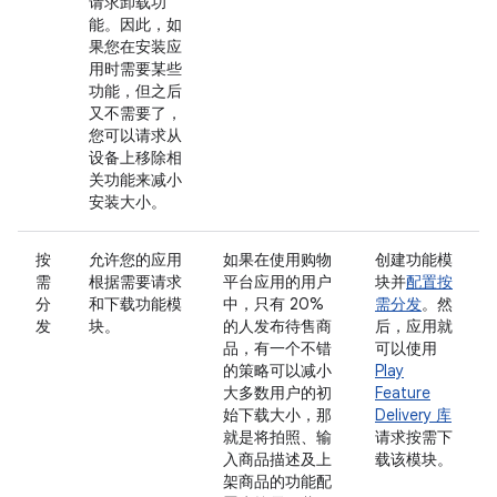
请求卸载功
能。因此，如
果您在安装应
用时需要某些
功能，但之后
又不需要了，
您可以请求从
设备上移除相
关功能来减小
安装大小。
按
允许您的应用
如果在使用购物
创建功能模
需
根据需要请求
平台应用的用户
块并
配置按
分
和下载功能模
中，只有 20%
需分发
。然
发
块。
的人发布待售商
后，应用就
品，有一个不错
可以使用
的策略可以减小
Play
大多数用户的初
Feature
始下载大小，那
Delivery 库
就是将拍照、输
请求按需下
入商品描述及上
载该模块。
架商品的功能配