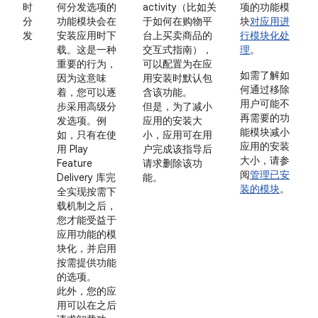
时
何分发选项的
activity（比如关
项的功能模
分
功能模块会在
于如何在购物平
块
对应用进
发
安装应用时下
台上买卖商品的
行模块化处
载。这是一种
交互式指南），
理
。
重要的行为，
可以配置为在应
如需了解如
因为这意味
用安装时默认包
何通过移除
着，您可以逐
含该功能。
用户可能不
步采用高级分
但是，为了减小
再需要的功
发选项。例
应用的安装大
能模块减小
如，只有在使
小，应用可在用
应用的安装
用 Play
户完成该指导后
大小，请参
Feature
请求删除该功
阅
管理已安
Delivery 库完
能。
装的模块
。
全实现按需下
载机制之后，
您才能受益于
应用功能的模
块化，并启用
按需提供功能
的选项。
此外，您的应
用可以在之后