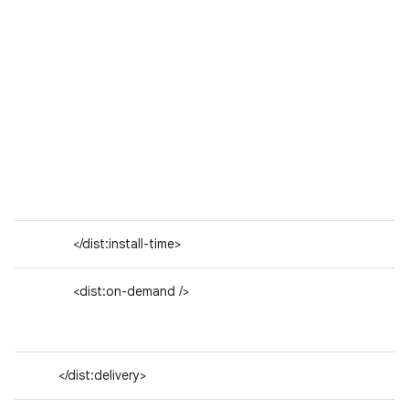
</dist:install-time>
<dist:on-demand />
</dist:delivery>