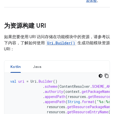
装体验
。
为资源构建 URI
如果您要使用 URI 访问存储在功能模块中的资源，请参考以
下内容，了解如何使用
Uri.Builder()
生成功能模块资源
URI：
Kotlin
Java
val
uri
=
Uri
.
Builder
()
.
scheme
(
ContentResolver
.
SCHEME_AND
.
authority
(
context
.
getPackageName
(
.
appendPath
(
resources
.
getResourceT
.
appendPath
(
String
.
format
(
"%s:%s"
resources
.
getResourcePackageName
resources
.
getResourceEntryName
(
r