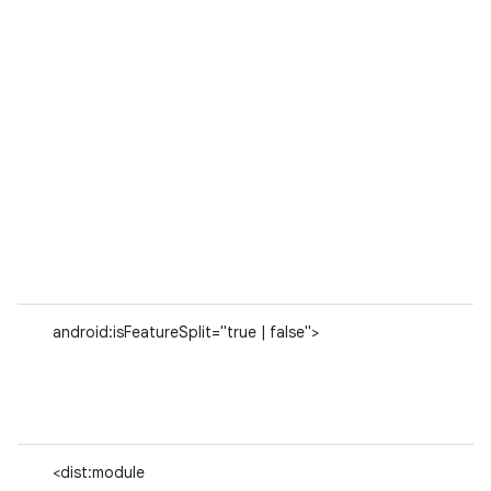
android:isFeatureSplit="true | false">
<dist:module