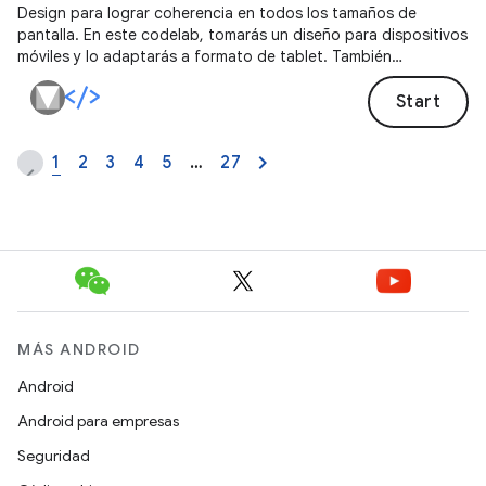
Design para lograr coherencia en todos los tamaños de
pantalla. En este codelab, tomarás un diseño para dispositivos
móviles y lo adaptarás a formato de tablet. También
aprenderás sobre la cuadrícula responsiva, los patrones de
composición adaptables y los componentes correctos.
Start
1
2
3
4
5
…
27
MÁS ANDROID
Android
Android para empresas
Seguridad