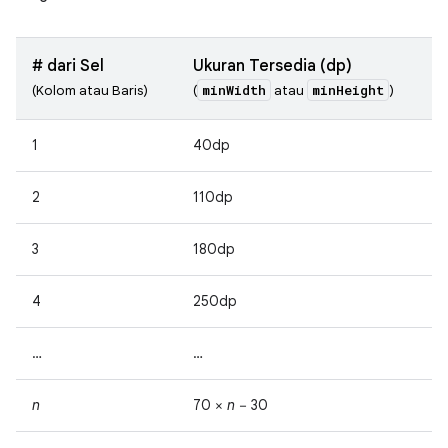
# dari Sel
Ukuran Tersedia (dp)
minWidth
minHeight
(Kolom atau Baris)
(
atau
)
1
40dp
2
110dp
3
180dp
4
250dp
…
…
n
70 ×
n
− 30