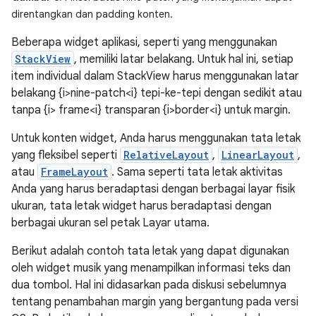
direntangkan dan padding konten.
Beberapa widget aplikasi, seperti yang menggunakan
StackView
, memiliki latar belakang. Untuk hal ini, setiap
item individual dalam StackView harus menggunakan latar
belakang {i>nine-patch<i} tepi-ke-tepi dengan sedikit atau
tanpa {i> frame<i} transparan {i>border<i} untuk margin.
Untuk konten widget, Anda harus menggunakan tata letak
yang fleksibel seperti
RelativeLayout
,
LinearLayout
,
atau
FrameLayout
. Sama seperti tata letak aktivitas
Anda yang harus beradaptasi dengan berbagai layar fisik
ukuran, tata letak widget harus beradaptasi dengan
berbagai ukuran sel petak Layar utama.
Berikut adalah contoh tata letak yang dapat digunakan
oleh widget musik yang menampilkan informasi teks dan
dua tombol. Hal ini didasarkan pada diskusi sebelumnya
tentang penambahan margin yang bergantung pada versi