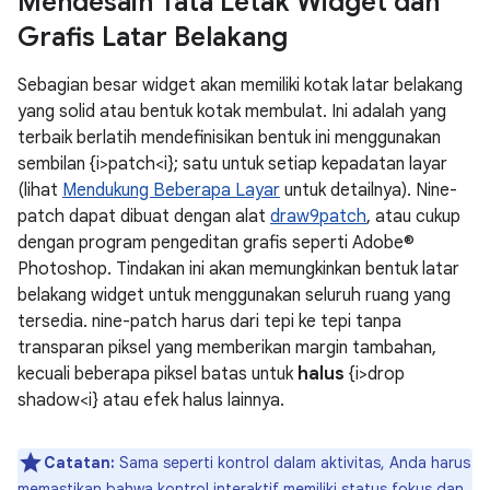
Mendesain Tata Letak Widget dan
Grafis Latar Belakang
Sebagian besar widget akan memiliki kotak latar belakang
yang solid atau bentuk kotak membulat. Ini adalah yang
terbaik berlatih mendefinisikan bentuk ini menggunakan
sembilan {i>patch<i}; satu untuk setiap kepadatan layar
(lihat
Mendukung Beberapa Layar
untuk detailnya). Nine-
patch dapat dibuat dengan alat
draw9patch
, atau cukup
dengan program pengeditan grafis seperti Adobe®
Photoshop. Tindakan ini akan memungkinkan bentuk latar
belakang widget untuk menggunakan seluruh ruang yang
tersedia. nine-patch harus dari tepi ke tepi tanpa
transparan piksel yang memberikan margin tambahan,
kecuali beberapa piksel batas untuk
halus
{i>drop
shadow<i} atau efek halus lainnya.
Catatan:
Sama seperti kontrol dalam aktivitas, Anda harus
memastikan bahwa kontrol interaktif memiliki status fokus dan