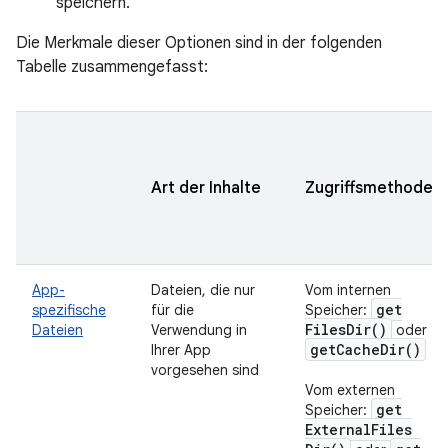
speichern.
Die Merkmale dieser Optionen sind in der folgenden
Tabelle zusammengefasst:
Art der Inhalte
Zugriffsmethode
App-
Dateien, die nur
Vom internen
get
spezifische
für die
Speicher:
Files
Dir(
)
Dateien
Verwendung in
oder
get
Cache
Dir(
)
Ihrer App
vorgesehen sind
Vom externen
get
Speicher:
External
Files