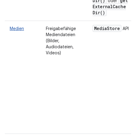
Dir(
)
get
oder
External
Cache
Dir(
)
Media
Store
Medien
Freigabefähige
API
Mediendateien
(Bilder,
Audiodateien,
Videos)