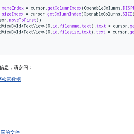
nameIndex
=
cursor
.
getColumnIndex
(
OpenableColumns
.
DISP
sizeIndex
=
cursor
.
getColumnIndex
(
OpenableColumns
.
SIZE
sor
.
moveToFirst
()
dViewById<TextView>
(
R
.
id
.
filename_text
).
text
=
cursor
.
g
dViewById<TextView>
(
R
.
id
.
filesize_text
).
text
=
cursor
.
g
信息，请参阅：
序检索数据
分享的文件