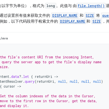
（以字节为单位），格式为
long
。此值与 由
File.length()
通过设置所有值来获取文件的
DISPLAY_NAME
和
SIZE
将
que
）。例如，以下代码段用于检索文件的
DISPLAY_NAME
和
SIZE
，
Java
the file's content URI from the incoming Intent,
 query the server app to get the file's display name
size.
ntent
.
data
?.
let
{
returnUri
-
tentResolver
.
query
(
returnUri
,
null
,
null
,
null
,
null
)
{
cursor
-
Get the column indexes of the data in the Cursor,
move to the first row in the Cursor, get the data,
and display it.