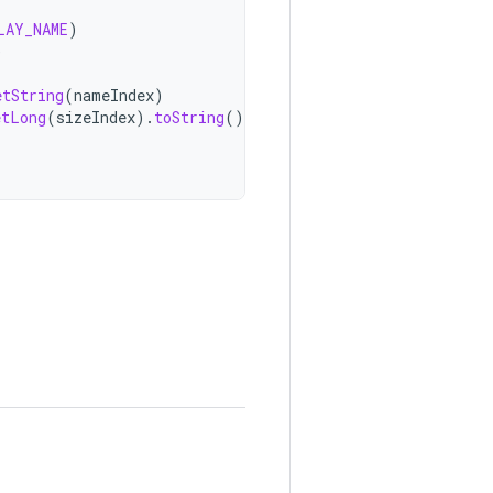
LAY_NAME
)
)
etString
(
nameIndex
)
etLong
(
sizeIndex
).
toString
()