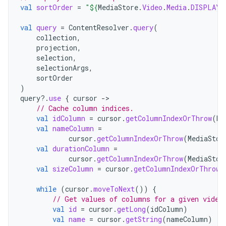
val
sortOrder
=
"
${
MediaStore
.
Video
.
Media
.
DISPLAY_
val
query
=
ContentResolver
.
query
(
collection
,
projection
,
selection
,
selectionArgs
,
sortOrder
)
query
?.
use
{
cursor
->
// Cache column indices.
val
idColumn
=
cursor
.
getColumnIndexOrThrow
(
Me
val
nameColumn
=
cursor
.
getColumnIndexOrThrow
(
MediaStor
val
durationColumn
=
cursor
.
getColumnIndexOrThrow
(
MediaStor
val
sizeColumn
=
cursor
.
getColumnIndexOrThrow
(
while
(
cursor
.
moveToNext
())
{
// Get values of columns for a given video
val
id
=
cursor
.
getLong
(
idColumn
)
val
name
=
cursor
.
getString
(
nameColumn
)