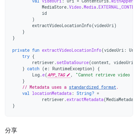
val
videoUri
:
Uri
=
ContentUris
.
withAppend
MediaStore
.
Video
.
Media
.
EXTERNAL_CONTEN
id
)
extractVideoLocationInfo
(
videoUri
)
}
}
private
fun
extractVideoLocationInfo
(
videoUri
:
Uri
try
{
retriever
.
setDataSource
(
context
,
videoUri
)
}
catch
(
e
:
RuntimeException
)
{
Log
.
e
(
APP_TAG
,
"Cannot retrieve video fi
}
// Metadata uses a 
standardized format
.
val
locationMetadata
:
String?
=
retriever
.
extractMetadata
(
MediaMetadat
}
分享