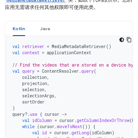
类，如以下代码段所示。您的
应用无需请求任何其他权限即可使用此类。
Kotlin
Java
val
retriever
=
MediaMetadataRetriever
()
val
context
=
applicationContext
// Find the videos that are stored on a device by 
val
query
=
ContentResolver
.
query
(
collection
,
projection
,
selection
,
selectionArgs
,
sortOrder
)
query
?.
use
{
cursor
-
val
idColumn
=
cursor
.
getColumnIndexOrThrow
(
Me
while
(
cursor
.
moveToNext
())
{
val
id
=
cursor
.
getLong
(
idColumn
)