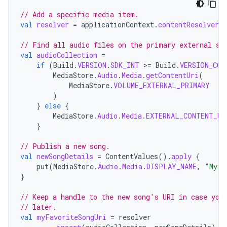
// Add a specific media item.
val
resolver
=
applicationContext
.
contentResolver
// Find all audio files on the primary external st
val
audioCollection
=
if
(
Build
.
VERSION
.
SDK_INT
>=
Build
.
VERSION_COD
MediaStore
.
Audio
.
Media
.
getContentUri
(
MediaStore
.
VOLUME_EXTERNAL_PRIMARY
)
}
else
{
MediaStore
.
Audio
.
Media
.
EXTERNAL_CONTENT_UR
}
// Publish a new song.
val
newSongDetails
=
ContentValues
().
apply
{
put
(
MediaStore
.
Audio
.
Media
.
DISPLAY_NAME
,
"My S
}
// Keep a handle to the new song's URI in case you
// later.
val
myFavoriteSongUri
=
resolver