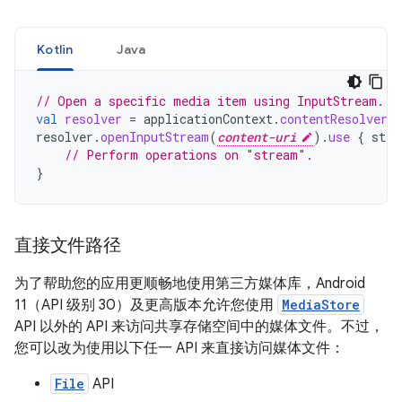
Kotlin
Java
// Open a specific media item using InputStream.
val
resolver
=
applicationContext
.
contentResolver
resolver
.
openInputStream
(
content-uri
).
use
{
stre
// Perform operations on "stream".
}
直接文件路径
为了帮助您的应用更顺畅地使用第三方媒体库，Android
11（API 级别 30）及更高版本允许您使用
MediaStore
API 以外的 API 来访问共享存储空间中的媒体文件。不过，
您可以改为使用以下任一 API 来直接访问媒体文件：
File
API