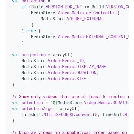
val
collection
=
if
(
Build
.
VERSION
.
SDK_INT
>=
Build
.
VERSION_COD
MediaStore
.
Video
.
Media
.
getContentUri
(
MediaStore
.
VOLUME_EXTERNAL
)
}
else
{
MediaStore
.
Video
.
Media
.
EXTERNAL_CONTENT_UR
}
val
projection
=
arrayOf
(
MediaStore
.
Video
.
Media
.
_ID
,
MediaStore
.
Video
.
Media
.
DISPLAY_NAME
,
MediaStore
.
Video
.
Media
.
DURATION
,
MediaStore
.
Video
.
Media
.
SIZE
)
// Show only videos that are at least 5 minutes in
val
selection
=
"
${
MediaStore
.
Video
.
Media
.
DURATION
val
selectionArgs
=
arrayOf
(
TimeUnit
.
MILLISECONDS
.
convert
(
5
,
TimeUnit
.
MIN
)
// Display videos in alphabetical order based on t