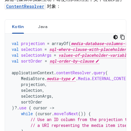
ContentResolver
对象：
Kotlin
Java
val
projection
=
arrayOf
(
media-database-columns-to
val
selection
=
sql-where-clause-with-placeholder-v
val
selectionArgs
=
values-of-placeholder-variables
val
sortOrder
=
sql-order-by-clause
applicationContext
.
contentResolver
.
query
(
MediaStore
.
media-type
.
Media
.
EXTERNAL_CONTENT
projection
,
selection
,
selectionArgs
,
sortOrder
)
?.
use
{
cursor
->
while
(
cursor
.
moveToNext
())
{
// Use an ID column from the projection to
// a URI representing the media item itsel