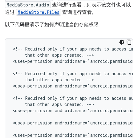
MediaStore.Audio
查询进行查看，则表示该文件也可以
通过
MediaStore.Files
查询进行查看。
以下代码段演示了如何声明适当的存储权限：
<!--
Required
only
if
your
app
needs
to
access
ima
that
other
apps
created.
-->

<uses-permission
android:name="android.permission.
<!--
Required
only
if
your
app
needs
to
access
that
other
apps
created.
-->

<uses-permission
android:name="android.permission.
<!--
Required
only
if
your
app
needs
to
access
aud
that
other
apps
created.
-->

<uses-permission
android:name="android.permission.
<uses-permission
android:name="android.permission.
<uses-permission