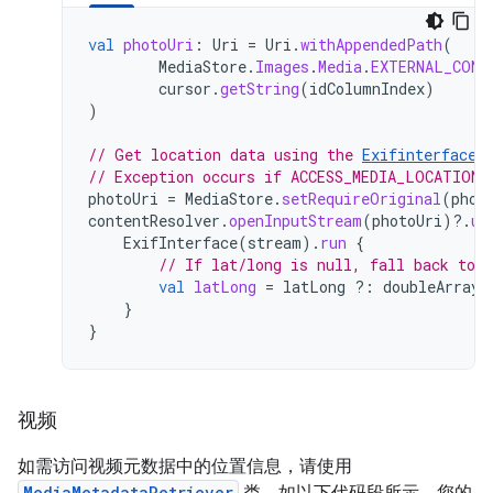
val
photoUri
:
Uri
=
Uri
.
withAppendedPath
(
MediaStore
.
Images
.
Media
.
EXTERNAL_CONT
cursor
.
getString
(
idColumnIndex
)
)
// Get location data using the 
Exifinterface 
// Exception occurs if ACCESS_MEDIA_LOCATION 
photoUri
=
MediaStore
.
setRequireOriginal
(
phot
contentResolver
.
openInputStream
(
photoUri
)
?.
us
ExifInterface
(
stream
).
run
{
// If lat/long is null, fall back to 
val
latLong
=
latLong
?:
doubleArrayO
}
}
视频
如需访问视频元数据中的位置信息，请使用
MediaMetadataRetriever