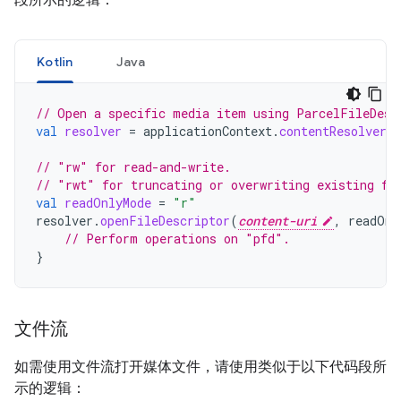
段所示的逻辑：
Kotlin
Java
// Open a specific media item using ParcelFileDesc
val
resolver
=
applicationContext
.
contentResolver
// "rw" for read-and-write.
// "rwt" for truncating or overwriting existing fi
val
readOnlyMode
=
"r"
resolver
.
openFileDescriptor
(
content-uri
,
readOnl
// Perform operations on "pfd".
}
文件流
如需使用文件流打开媒体文件，请使用类似于以下代码段所
示的逻辑：