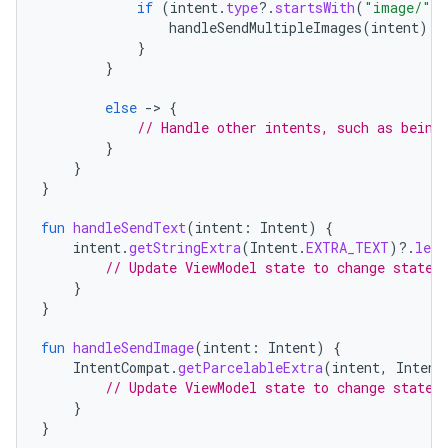
if
(
intent
.
type
?.
startsWith
(
"image/"
)
handleSendMultipleImages
(
intent
)
/
}
}
else
-
>
{
// Handle other intents, such as being
}
}
}
fun
handleSendText
(
intent
:
Intent
)
{
intent
.
getStringExtra
(
Intent
.
EXTRA_TEXT
)
?.
let
// Update ViewModel state to change state 
}
}
fun
handleSendImage
(
intent
:
Intent
)
{
IntentCompat
.
getParcelableExtra
(
intent
,
Intent
// Update ViewModel state to change state 
}
}