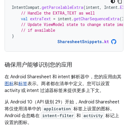
IntentCompat
.
getParcelableExtra
(
intent
,
Intent
.
EXT
// Handle the EXTRA_TEXT as well
val
extraText
=
intent
.
getCharSequenceExtra
(
In
// Update ViewModel state to change state imag
// if available
}
SharesheetSnippets
.
kt
确保用户能够识别您的应用
在 Android Sharesheet 和 intent 解析器中，您的应用由其
图标
和
标签
表示。两者都在清单中定义。您可以设置
activity 或 intent 过滤器标签来提供更多上下文。
从 Android 10（API 级别 29）开始，Android Sharesheet
将仅使用清单中的
application
标签上设置的图标。
Android 会忽略在
intent-filter
和
activity
标记上
设置的图标。