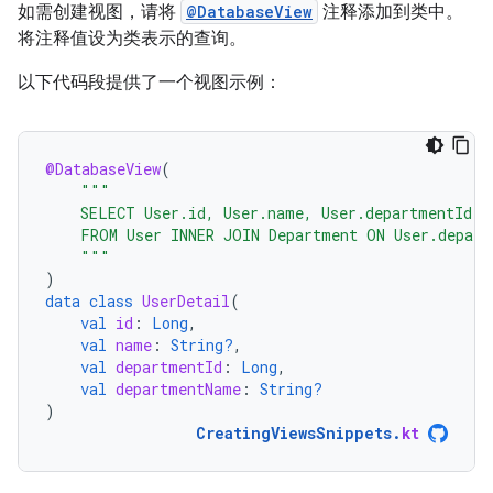
如需创建视图，请将
@DatabaseView
注释添加到类中。
将注释值设为类表示的查询。
以下代码段提供了一个视图示例：
@DatabaseView
(
"""
    SELECT User.id, User.name, User.departmentId, 
    FROM User INNER JOIN Department ON User.depart
    """
)
data
class
UserDetail
(
val
id
:
Long
,
val
name
:
String?
,
val
departmentId
:
Long
,
val
departmentName
:
String?
)
CreatingViewsSnippets
.
kt