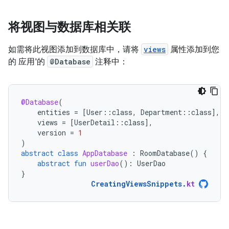
将视图与数据库相关联
如需将此视图添加到数据库中，请将
views
属性添加到您
的 应用'的
@Database
注释中：
@Database
(
entities
=
[
User
::
class
,
Department
::
class
]
,
views
=
[
UserDetail
::
class
]
,
version
=
1
)
abstract
class
AppDatabase
:
RoomDatabase
()
{
abstract
fun
userDao
():
UserDao
}
CreatingViewsSnippets
.
kt