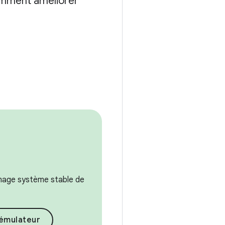
mment améliorer
image système stable de
l'émulateur