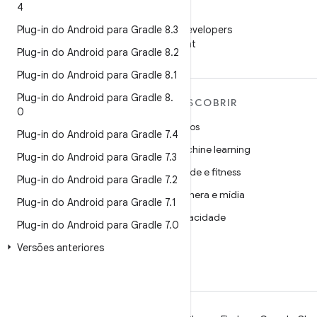
4
WeChat
Plug-in do Android para Gradle 8
Siga o Android Developers
.
3
no WeChat
Plug-in do Android para Gradle 8
.
2
Plug-in do Android para Gradle 8
.
1
Plug-in do Android para Gradle 8
.
MAIS SOBRE O ANDROID
DESCOBRIR
0
Android
Jogos
Plug-in do Android para Gradle 7
.
4
Android para empresas
Machine learning
Plug-in do Android para Gradle 7
.
3
Segurança
Saúde e fitness
Plug-in do Android para Gradle 7
.
2
Source
Câmera e mídia
Plug-in do Android para Gradle 7
.
1
Notícias
Privacidade
Plug-in do Android para Gradle 7
.
0
Blog
5G
Versões anteriores
Podcasts