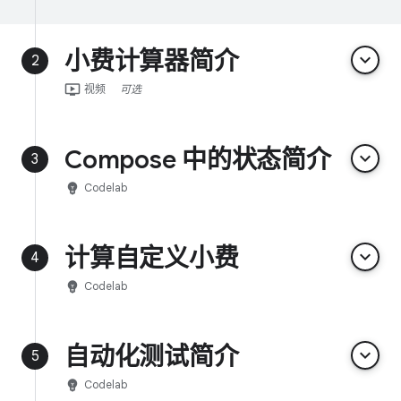
小费计算器简介
keyboard_arrow_down
2
ondemand_video
视频
可选
Compose 中的状态简介
keyboard_arrow_down
3
emoji_objects
Codelab
计算自定义小费
keyboard_arrow_down
4
emoji_objects
Codelab
自动化测试简介
keyboard_arrow_down
5
emoji_objects
Codelab