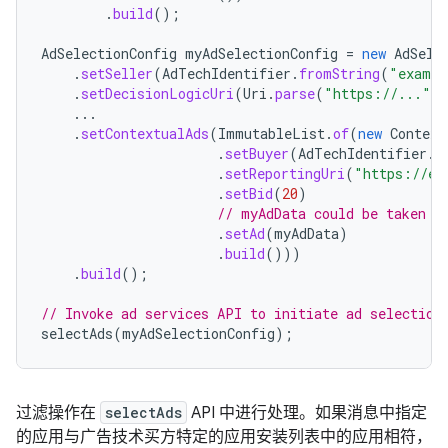
.
build
();
AdSelectionConfig
myAdSelectionConfig
=
new
AdSele
.
setSeller
(
AdTechIdentifier
.
fromString
(
"exampl
.
setDecisionLogicUri
(
Uri
.
parse
(
"https://..."
)
...
.
setContextualAds
(
ImmutableList
.
of
(
new
Context
.
setBuyer
(
AdTechIdentifier
.
f
.
setReportingUri
(
"https://ex
.
setBid
(
20
)
// myAdData could be taken f
.
setAd
(
myAdData
)
.
build
()))
.
build
();
// Invoke ad services API to initiate ad selection
selectAds
(
myAdSelectionConfig
);
过滤操作在
selectAds
API 中进行处理。如果消息中指定
的应用与广告技术买方特定的应用安装列表中的应用相符，