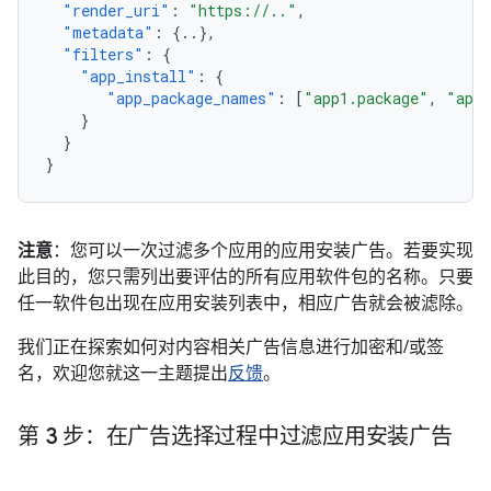
"render_uri"
:
"https://.."
,
"metadata"
:
{
..
},
"filters"
:
{
"app_install"
:
{
"app_package_names"
:
[
"app1.package"
,
"app2
}
}
}
注意
：您可以一次过滤多个应用的应用安装广告。若要实现
此目的，您只需列出要评估的所有应用软件包的名称。只要
任一软件包出现在应用安装列表中，相应广告就会被滤除。
我们正在探索如何对内容相关广告信息进行加密和/或签
名，欢迎您就这一主题提出
反馈
。
第 3 步：在广告选择过程中过滤应用安装广告