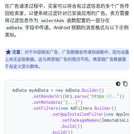
在广告请求过程中，买家可以将含有过滤信息的多个广告传
回给卖家，以便系统过滤针对已安装应用的广告。卖方需要
将过滤信息作为
selectAds
函数配置的一部分在
adData
字段中传递。Android 预期的消息格式与以下示例
类似。
注意：
对于内容相关广告，广告数据会传递到函数中，因为设备
上尚无这些数据。这与再营销广告的情况不同，再营销广告数据基
于自定义受众群体。
AdData
myAdData
=
new
AdData
.
Builder
()
.
setRenderUri
(
Uri
.
parse
(
"https://.."
))
.
setMetadata
(
"{...}"
)
.
setFilters
(
new
AdFilters
.
Builder
()
.
setAppInstalledFilter
(
new
AppInst
.
setPackageNames
(
ImmutableList
.
build
())
.
build
())