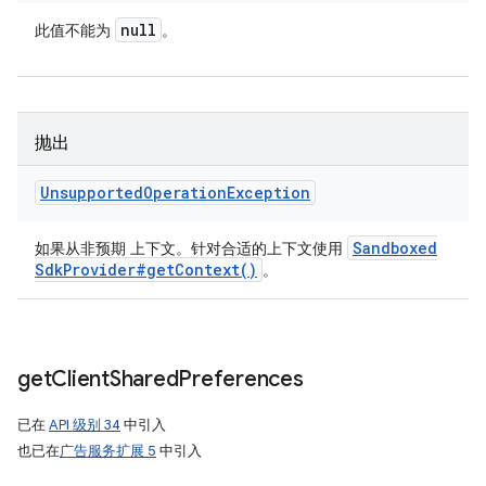
null
此值不能为
。
抛出
Unsupported
Operation
Exception
Sandboxed
如果从非预期 上下文。针对合适的上下文使用
Sdk
Provider#
get
Context(
)
。
get
Client
Shared
Preferences
已在
API 级别 34
中引入
也已在
广告服务扩展 5
中引入