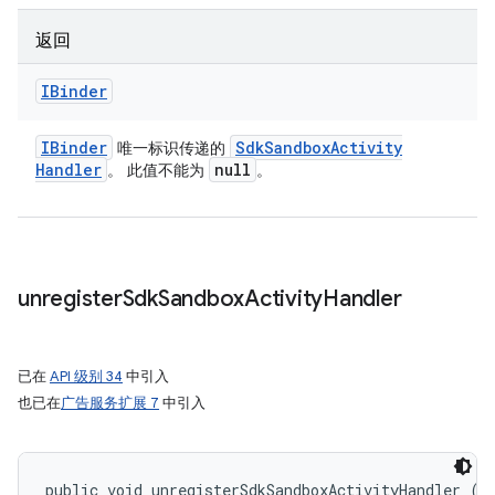
返回
IBinder
IBinder
Sdk
Sandbox
Activity
唯一标识传递的
Handler
null
。 此值不能为
。
unregister
Sdk
Sandbox
Activity
Handler
已在
API 级别 34
中引入
也已在
广告服务扩展 7
中引入
public void unregisterSdkSandboxActivityHandler (
S