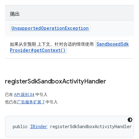
抛出
Unsupported
Operation
Exception
Sandboxed
Sdk
如果从非预期 上下文。针对合适的情境使用
Provider#
get
Context(
)
register
Sdk
Sandbox
Activity
Handler
已在
API 级别 34
中引入
也已在
广告服务扩展 7
中引入
public 
IBinder
 registerSdkSandboxActivityHandler (