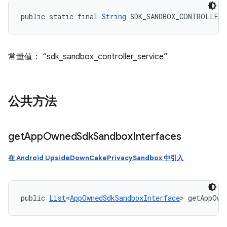
public static final 
String
 SDK_SANDBOX_CONTROLLER_
常量值： “sdk_sandbox_controller_service”
公共方法
get
App
Owned
Sdk
Sandbox
Interfaces
在 Android UpsideDownCakePrivacySandbox 中引入
public 
List
<
AppOwnedSdkSandboxInterface
> getAppOwn