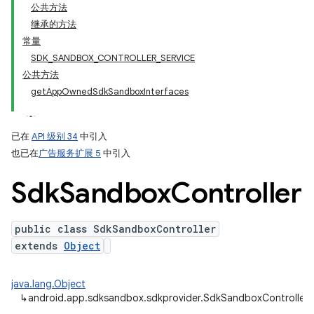
公共方法
继承的方法
常量
SDK_SANDBOX_CONTROLLER_SERVICE
公共方法
getAppOwnedSdkSandboxInterfaces
已在
API 级别 34
中引入
也已在
广告服务扩展 5
中引入
Sdk
Sandbox
Controller
public class SdkSandboxController
extends
Object
java.lang.Object
↳
android.app.sdksandbox.sdkprovider.SdkSandboxController