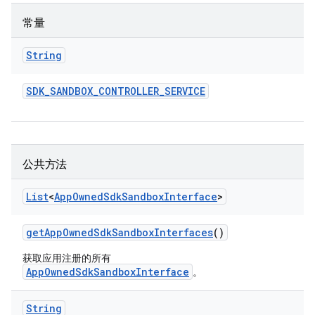
常量
String
SDK
_
SANDBOX
_
CONTROLLER
_
SERVICE
公共方法
List
<
App
Owned
Sdk
Sandbox
Interface
>
get
App
Owned
Sdk
Sandbox
Interfaces
()
获取应用注册的所有
AppOwnedSdkSandboxInterface
。
String