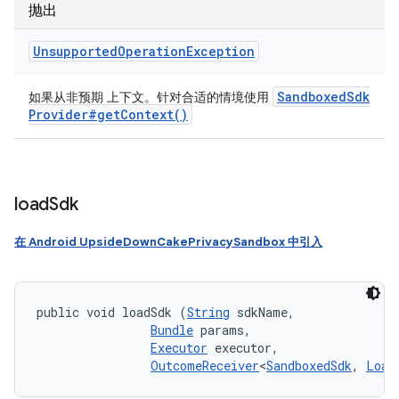
抛出
Unsupported
Operation
Exception
Sandboxed
Sdk
如果从非预期 上下文。针对合适的情境使用
Provider#
get
Context(
)
load
Sdk
在 Android UpsideDownCakePrivacySandbox 中引入
public void loadSdk (
String
 sdkName, 

Bundle
 params, 

Executor
 executor, 

OutcomeReceiver
<
SandboxedSdk
, 
Load