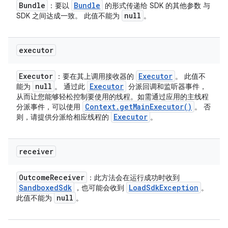
Bundle
Bundle
：要以
的形式传递给 SDK 的其他参数 与
null
SDK 之间达成一致。 此值不能为
。
executor
Executor
Executor
：要在其上调用接收器的
。 此值不
null
Executor
能为
。 通过此
分派回调和监听器事件，
从而让您能够轻松控制要使用的线程。如需通过应用的主线程
Context
.
get
Main
Executor(
)
分派事件，可以使用
。 否
Executor
则，请提供分派给相应线程的
。
receiver
Outcome
Receiver
：此方法会在运行成功时收到
Sandboxed
Sdk
Load
Sdk
Exception
，也可能会收到
。
null
此值不能为
。