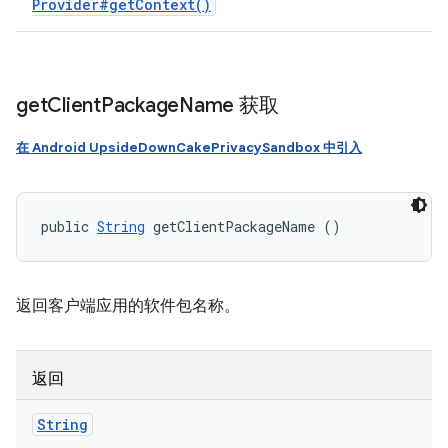
Provider#
get
Context(
)
get
Client
Package
Name 获取
在 Android UpsideDownCakePrivacySandbox 中引入
public 
String
 getClientPackageName ()
返回客户端应用的软件包名称。
返回
String