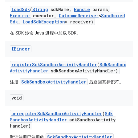
load
Sdk
(
String
sdk
Name
,
Bundle
params
,
Executor
executor
,
Outcome
Receiver
<
Sandboxed
Sdk
,
Load
Sdk
Exception
> receiver)
在 SDK 沙盒 Java 进程中加载 SDK。
IBinder
register
Sdk
Sandbox
Activity
Handler
(
Sdk
Sandbox
Activity
Handler
sdk
Sandbox
Activity
Handler)
SdkSandboxActivityHandler
注册
后返回其标识符。
void
unregister
Sdk
Sandbox
Activity
Handler
(
Sdk
Sandbox
Activity
Handler
sdk
Sandbox
Activity
Handler)
SdkSandboxActivityHandler
取消注册已注册的
。